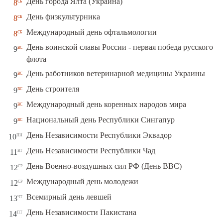
сб
День города Ялта (Украина)
8
сб
День физкультурника
8
сб
Международный день офтальмологии
8
День воинской славы России - первая победа русского
вс
9
флота
вс
День работников ветеринарной медицины Украины
9
вс
День строителя
9
вс
Международный день коренных народов мира
9
вс
Национальный день Республики Сингапур
9
пн
День Независимости Республики Эквадор
10
вт
День Независимости Республики Чад
11
ср
День Военно-воздушных сил РФ (День ВВС)
12
ср
Международный день молодежи
12
чт
Всемирный день левшей
13
пт
День Независимости Пакистана
14