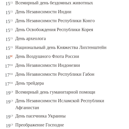
сб
Всемирный день бездомных животных
15
сб
День Независимости Индии
15
сб
День Независимости Республики Конго
15
сб
День Освобождения Республики Корея
15
сб
День археолога
15
сб
Национальный день Княжества Лихтенштейн
15
вс
День Воздушного Флота России
16
пн
День Независимости Индонезии
17
пн
День Независимости Республики Габон
17
пн
День трейдера
17
ср
Всемирный день гуманитарной помощи
19
День Независимости Исламской Республики
ср
19
Афганистан
ср
День пасечника Украины
19
ср
Преображение Господне
19