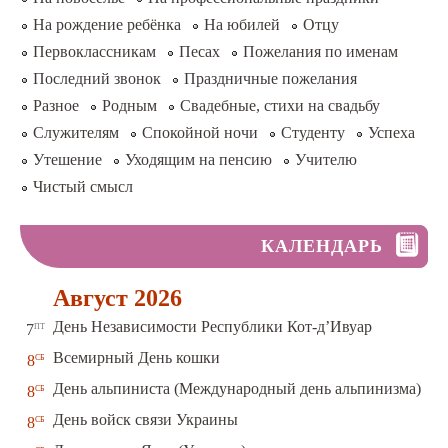
На рождение ребёнка
На юбилей
Отцу
Первоклассникам
Песах
Пожелания по именам
Последний звонок
Праздничные пожелания
Разное
Родным
Свадебные, стихи на свадьбу
Служителям
Спокойной ночи
Студенту
Успеха
Утешение
Уходящим на пенсию
Учителю
Чистый смысл
КАЛЕНДАРЬ
Август 2026
пт
День Независимости Республики Кот-д’Ивуар
7
сб
Всемирный День кошки
8
сб
День альпиниста (Международный день альпинизма)
8
сб
День войск связи Украины
8