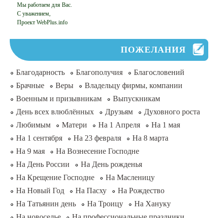
Мы работаем для Вас.
С уважением,
Проект WebPlus.info
ПОЖЕЛАНИЯ
Благодарность
Благополучия
Благословений
Брачные
Веры
Владельцу фирмы, компании
Военным и призывникам
Выпускникам
День всех влюблённых
Друзьям
Духовного роста
Любимым
Матери
На 1 Апреля
На 1 мая
На 1 сентября
На 23 февраля
На 8 марта
На 9 мая
На Вознесение Господне
На День России
На День рожденья
На Крещение Господне
На Масленицу
На Новый Год
На Пасху
На Рождество
На Татьянин день
На Троицу
На Хануку
На новоселье
На профессиональные праздники