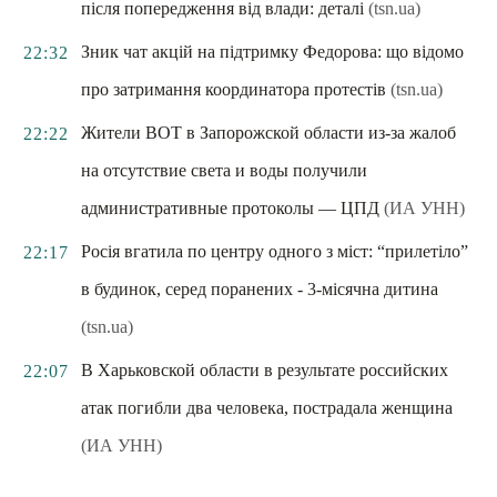
після попередження від влади: деталі
(tsn.ua)
Зник чат акцій на підтримку Федорова: що відомо
22:32
про затримання координатора протестів
(tsn.ua)
Жители ВОТ в Запорожской области из-за жалоб
22:22
на отсутствие света и воды получили
административные протоколы — ЦПД
(ИА УНН)
Росія вгатила по центру одного з міст: “прилетіло”
22:17
в будинок, серед поранених - 3-місячна дитина
(tsn.ua)
В Харьковской области в результате российских
22:07
атак погибли два человека, пострадала женщина
(ИА УНН)