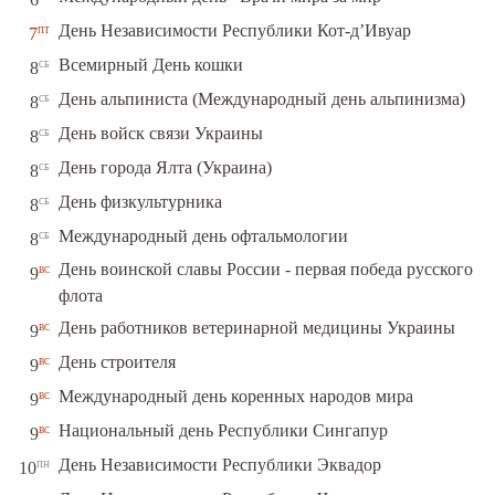
пт
День Независимости Республики Кот-д’Ивуар
7
сб
Всемирный День кошки
8
сб
День альпиниста (Международный день альпинизма)
8
сб
День войск связи Украины
8
сб
День города Ялта (Украина)
8
сб
День физкультурника
8
сб
Международный день офтальмологии
8
День воинской славы России - первая победа русского
вс
9
флота
вс
День работников ветеринарной медицины Украины
9
вс
День строителя
9
вс
Международный день коренных народов мира
9
вс
Национальный день Республики Сингапур
9
пн
День Независимости Республики Эквадор
10