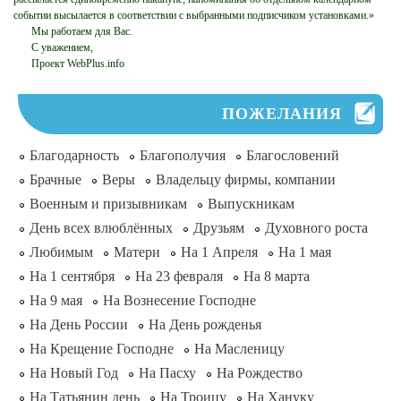
событии высылается в соответствии с выбранными подписчиком установками.»
Мы работаем для Вас.
С уважением,
Проект WebPlus.info
ПОЖЕЛАНИЯ
Благодарность
Благополучия
Благословений
Брачные
Веры
Владельцу фирмы, компании
Военным и призывникам
Выпускникам
День всех влюблённых
Друзьям
Духовного роста
Любимым
Матери
На 1 Апреля
На 1 мая
На 1 сентября
На 23 февраля
На 8 марта
На 9 мая
На Вознесение Господне
На День России
На День рожденья
На Крещение Господне
На Масленицу
На Новый Год
На Пасху
На Рождество
На Татьянин день
На Троицу
На Хануку