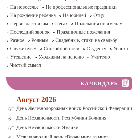
На новоселье
На профессиональные праздники
На рождение ребёнка
На юбилей
Отцу
Первоклассникам
Песах
Пожелания по именам
Последний звонок
Праздничные пожелания
Разное
Родным
Свадебные, стихи на свадьбу
Служителям
Спокойной ночи
Студенту
Успеха
Утешение
Уходящим на пенсию
Учителю
Чистый смысл
КАЛЕНДАРЬ
Август 2026
чт
День Железнодорожных войск Российской Федерации
6
чт
День Независимости Республики Боливия
6
чт
День Независимости Ямайки
6
чт
Международный день «Врачи мира за мир»
6