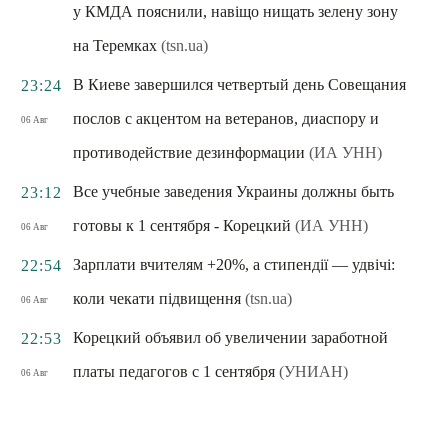
у КМДА пояснили, навіщо нищать зелену зону
на Теремках
(tsn.ua)
В Киеве завершился четвертый день Совещания
23:24
послов с акцентом на ветеранов, диаспору и
06 Авг
противодействие дезинформации
(ИА УНН)
Все учебные заведения Украины должны быть
23:12
готовы к 1 сентября - Корецкий
(ИА УНН)
06 Авг
Зарплати вчителям +20%, а стипендії — удвічі:
22:54
коли чекати підвищення
(tsn.ua)
06 Авг
Корецкий объявил об увеличении заработной
22:53
платы педагогов с 1 сентября
(УНИАН)
06 Авг