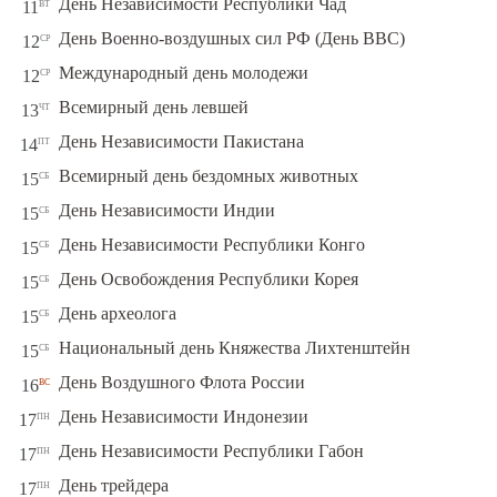
вт
День Независимости Республики Чад
11
ср
День Военно-воздушных сил РФ (День ВВС)
12
ср
Международный день молодежи
12
чт
Всемирный день левшей
13
пт
День Независимости Пакистана
14
сб
Всемирный день бездомных животных
15
сб
День Независимости Индии
15
сб
День Независимости Республики Конго
15
сб
День Освобождения Республики Корея
15
сб
День археолога
15
сб
Национальный день Княжества Лихтенштейн
15
вс
День Воздушного Флота России
16
пн
День Независимости Индонезии
17
пн
День Независимости Республики Габон
17
пн
День трейдера
17