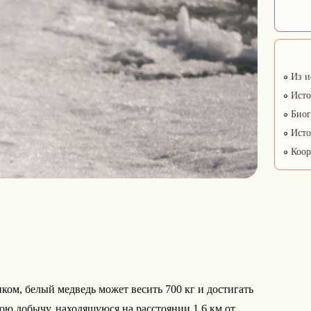
Из и
Исто
Биог
Исто
Коор
м, белый медведь может весить 700 кг и достигать
вою добычу, находящуюся на расстоянии 1,6 км от