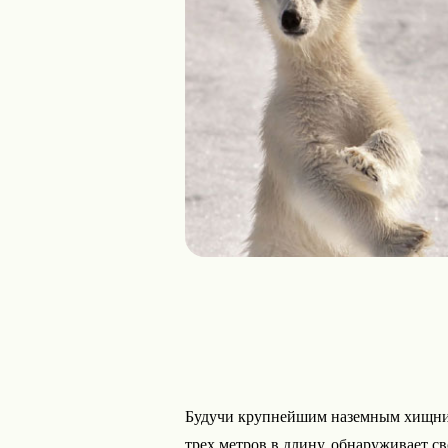
Будучи крупнейшим наземным хищнико
трех метров в длину, обнаруживает с