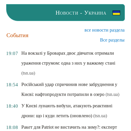
Новости - Украина
все новости раздела
События
Все разделы
На вокзалі у Броварах двоє дівчаток отримали
19:07
ураження струмом: одна з них у важкому стані
(tsn.ua)
Російський удар спричинив нове забруднення у
18:54
Києві: нафтопродукти потрапили в озеро
(tsn.ua)
У Києві лунають вибухи, атакують реактивні
18:40
дрони: що і куди летить (оновлено)
(tsn.ua)
Ракет для Patriot не вистачить на зиму?: експерт
18:08