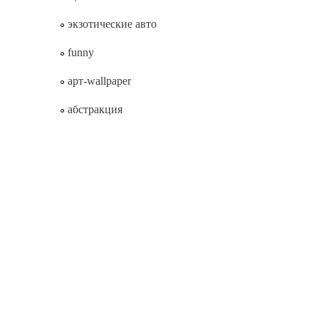
экзотические авто
funny
арт-wallpaper
абстракция