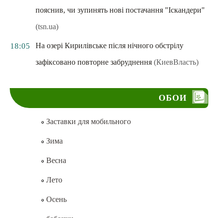
пояснив, чи зупинять нові постачання "Іскандери"
(tsn.ua)
На озері Кирилівське після нічного обстрілу
18:05
зафіксовано повторне забруднення
(КиевВласть)
ОБОИ
Заставки для мобильного
Зима
Весна
Лето
Осень