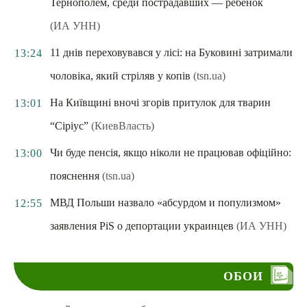
Тернополем, среди пострадавших — ребенок
(ИА УНН)
11 днів переховувався у лісі: на Буковині затримали
13:24
чоловіка, який стріляв у копів
(tsn.ua)
На Київщині вночі згорів притулок для тварин
13:01
“Сіріус”
(КиевВласть)
Чи буде пенсія, якщо ніколи не працював офіційно:
13:00
пояснення
(tsn.ua)
МВД Польши назвало «абсурдом и популизмом»
12:55
заявления PiS о депортации украинцев
(ИА УНН)
ОБОИ