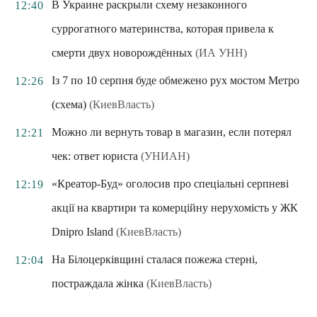
В Украине раскрыли схему незаконного
12:40
суррогатного материнства, которая привела к
смерти двух новорождённых
(ИА УНН)
Із 7 по 10 серпня буде обмежено рух мостом Метро
12:26
(схема)
(КиевВласть)
Можно ли вернуть товар в магазин, если потерял
12:21
чек: ответ юриста
(УНИАН)
«Креатор-Буд» оголосив про спеціальні серпневі
12:19
акції на квартири та комерційну нерухомість у ЖК
Dnipro Island
(КиевВласть)
На Білоцерківщині сталася пожежа стерні,
12:04
постраждала жінка
(КиевВласть)