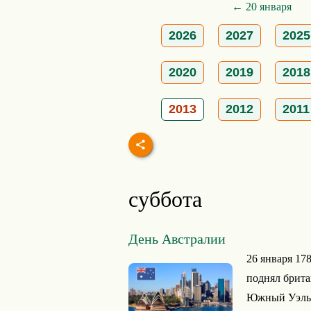
← 20 января
2026
2027
2025
2020
2019
2018
2013
2012
2011
суббота
День Австралии
26 января 17
поднял брита
Южный Уэльс.