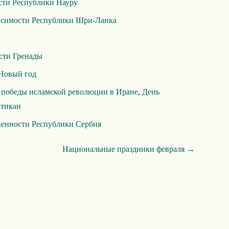
сти Республики Науру
исимости Республики Шри-Ланка
сти Гренады
Новый год
 победы исламской революции в Иране
,
День
атикан
венности Республики Сербия
Национальные праздники февраля →