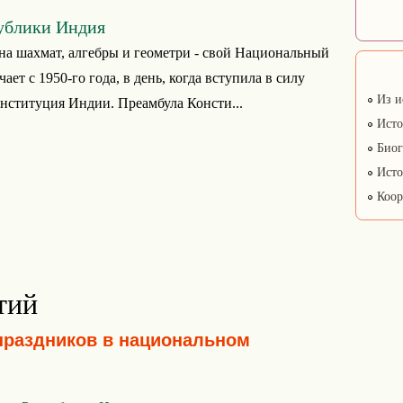
ублики Индия
на шахмат, алгебры и геометри - свой Национальный
ает с 1950-го года, в день, когда вступила в силу
Из и
ституция Индии. Преамбула Консти...
Исто
Биог
Исто
Коор
тий
праздников в национальном