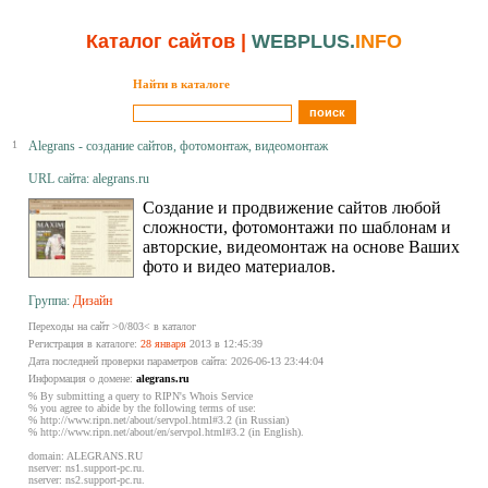
Каталог сайтов
|
WEBPLUS.
INFO
Найти в каталоге
1
Alegrans - создание сайтов, фотомонтаж, видеомонтаж
URL сайта: alegrans.ru
Создание и продвижение сайтов любой
сложности, фотомонтажи по шаблонам и
авторские, видеомонтаж на основе Ваших
фото и видео материалов.
Группа:
Дизайн
Переходы на сайт >0/803< в каталог
Регистрация в каталоге:
28 января
2013 в 12:45:39
Дата последней проверки параметров сайта: 2026-06-13 23:44:04
Информация о домене:
alegrans.ru
% By submitting a query to RIPN's Whois Service
% you agree to abide by the following terms of use:
% http://www.ripn.net/about/servpol.html#3.2 (in Russian)
% http://www.ripn.net/about/en/servpol.html#3.2 (in English).
domain: ALEGRANS.RU
nserver: ns1.support-pc.ru.
nserver: ns2.support-pc.ru.