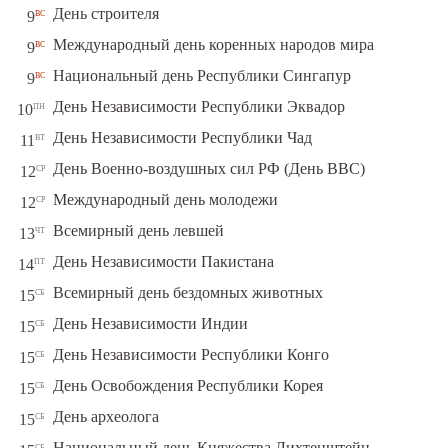
вс
День строителя
9
вс
Международный день коренных народов мира
9
вс
Национальный день Республики Сингапур
9
пн
День Независимости Республики Эквадор
10
вт
День Независимости Республики Чад
11
ср
День Военно-воздушных сил РФ (День ВВС)
12
ср
Международный день молодежи
12
чт
Всемирный день левшей
13
пт
День Независимости Пакистана
14
сб
Всемирный день бездомных животных
15
сб
День Независимости Индии
15
сб
День Независимости Республики Конго
15
сб
День Освобождения Республики Корея
15
сб
День археолога
15
сб
Национальный день Княжества Лихтенштейн