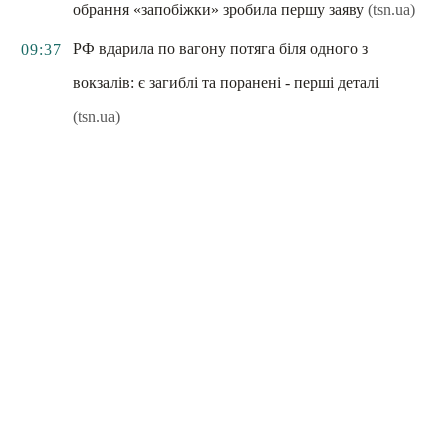
обрання «запобіжки» зробила першу заяву
(tsn.ua)
РФ вдарила по вагону потяга біля одного з
09:37
вокзалів: є загиблі та поранені - перші деталі
(tsn.ua)