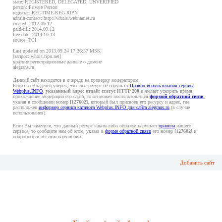
state: REGISTERED, DELEGATED, UNVERIFIED
person: Private Person
registrar: REGTIME-REG-RIPN
admin-contact: http://whois.webnames.ru
created: 2012.09.12
paid-till: 2014.09.12
free-date: 2014.10.13
source: TCI
Last updated on 2013.09.24 17:36:37 MSK
[запрос: whois.ripn.net]
краткие регистрационные данные о домене
alegrans.ru
Данный сайт находится в очереди на проверку модератором.
Если его Владелец уверен, что этот ресурс не нарушает
Правил использования сервиса
Webplus.INFO
,
указанный адрес отдаёт статус HTTP 200
и желает ускорить время
прохождения модерации его сайта, то он может воспользоваться
формой обратной связи
,
указав в сообщении номер
[127602]
, который был присвоен его ресурсу и адрес, где
расположен
информер сервиса каталога Webplus.INFO для сайта alegrans.ru
(в случае
использования).
Если Вы заметили, что данный ресурс каким-либо образом нарушает
правила
нашего
сервиса, то сообщите нам об этом, указав в
форме обратной связи
его номер
[127602]
и
подробности об этом нарушении.
Добавить сайт