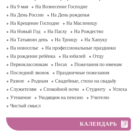
На 9 мая
На Вознесение Господне
На День России
На День рожденья
На Крещение Господне
На Масленицу
На Новый Год
На Пасху
На Рождество
На Татьянин день
На Троицу
На Хануку
На новоселье
На профессиональные праздники
На рождение ребёнка
На юбилей
Отцу
Первоклассникам
Песах
Пожелания по именам
Последний звонок
Праздничные пожелания
Разное
Родным
Свадебные, стихи на свадьбу
Служителям
Спокойной ночи
Студенту
Успеха
Утешение
Уходящим на пенсию
Учителю
Чистый смысл
КАЛЕНДАРЬ