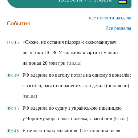
все новости раздела
События
Все разделы
«Схоже, не остання підозра»: екскомандувач
10:05
логістики ПС ЗСУ «нажив» квартир і машин
на понад 20 млн грн
(tsn.ua)
РФ вдарила по вагону потяга на одному з вокзалів:
09:49
є загиблі, багато поранених - усі деталі (оновлено)
(tsn.ua)
РФ вдарила по судну з українською пшеницею
09:45
у Чорному морі: палає пожежа, є загиблий
(tsn.ua)
Я не маю таких мільйонів: Стефанішина після
09:45