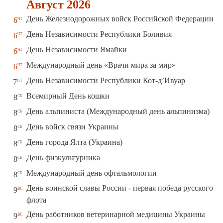
Август 2026
чт
День Железнодорожных войск Российской Федерации
6
чт
День Независимости Республики Боливия
6
чт
День Независимости Ямайки
6
чт
Международный день «Врачи мира за мир»
6
пт
День Независимости Республики Кот-д’Ивуар
7
сб
Всемирный День кошки
8
сб
День альпиниста (Международный день альпинизма)
8
сб
День войск связи Украины
8
сб
День города Ялта (Украина)
8
сб
День физкультурника
8
сб
Международный день офтальмологии
8
День воинской славы России - первая победа русского
вс
9
флота
вс
День работников ветеринарной медицины Украины
9