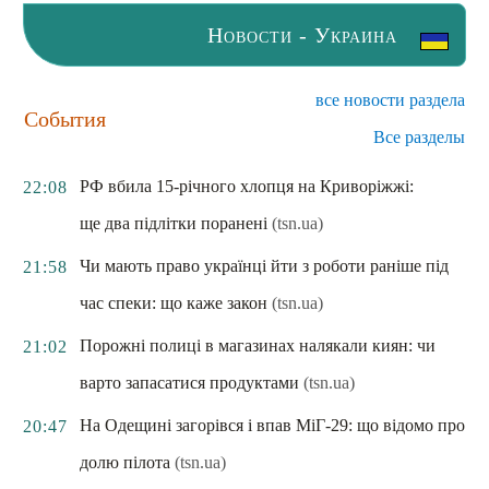
Новости - Украина
все новости раздела
События
Все разделы
РФ вбила 15-річного хлопця на Криворіжжі:
22:08
ще два підлітки поранені
(tsn.ua)
Чи мають право українці йти з роботи раніше під
21:58
час спеки: що каже закон
(tsn.ua)
Порожні полиці в магазинах налякали киян: чи
21:02
варто запасатися продуктами
(tsn.ua)
На Одещині загорівся і впав МіГ-29: що відомо про
20:47
долю пілота
(tsn.ua)