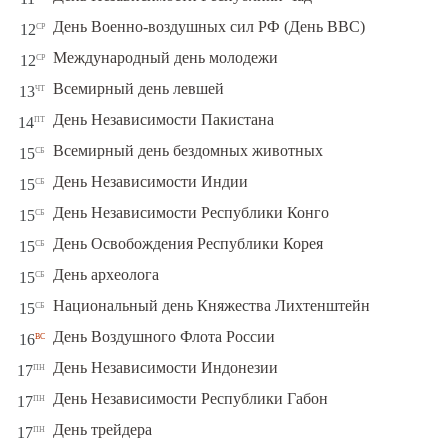
ср
День Военно-воздушных сил РФ (День ВВС)
12
ср
Международный день молодежи
12
чт
Всемирный день левшей
13
пт
День Независимости Пакистана
14
сб
Всемирный день бездомных животных
15
сб
День Независимости Индии
15
сб
День Независимости Республики Конго
15
сб
День Освобождения Республики Корея
15
сб
День археолога
15
сб
Национальный день Княжества Лихтенштейн
15
вс
День Воздушного Флота России
16
пн
День Независимости Индонезии
17
пн
День Независимости Республики Габон
17
пн
День трейдера
17