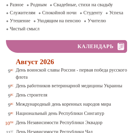
Разное
Родным
Свадебные, стихи на свадьбу
Служителям
Спокойной ночи
Студенту
Успеха
Утешение
Уходящим на пенсию
Учителю
Чистый смысл
КАЛЕНДАРЬ
Август 2026
День воинской славы России - первая победа русского
вс
9
флота
вс
День работников ветеринарной медицины Украины
9
вс
День строителя
9
вс
Международный день коренных народов мира
9
вс
Национальный день Республики Сингапур
9
пн
День Независимости Республики Эквадор
10
вт
День Независимости Республики Чад
11