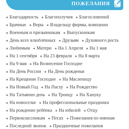
ПОЖЕЛАНИЯ
Благодарность
Благополучия
Благословений
Брачные
Веры
Владельцу фирмы, компании
Военным и призывникам
Выпускникам
День всех влюблённых
Друзьям
Духовного роста
Любимым
Матери
На 1 Апреля
На 1 мая
На 1 сентября
На 23 февраля
На 8 марта
На 9 мая
На Вознесение Господне
На День России
На День рожденья
На Крещение Господне
На Масленицу
На Новый Год
На Пасху
На Рождество
На Татьянин день
На Троицу
На Хануку
На новоселье
На профессиональные праздники
На рождение ребёнка
На юбилей
Отцу
Первоклассникам
Песах
Пожелания по именам
Последний звонок
Праздничные пожелания