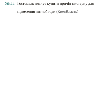
Гостомель планує купити причіп-цистерну для
20:44
підвезення питної води
(КиевВласть)