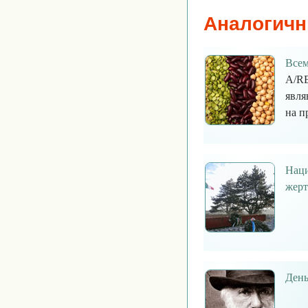
Аналогичн
Всем
A/RE
явля
на п
Наци
жерт
День