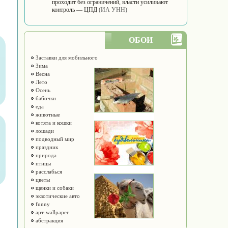
проходит без ограничений, власти усиливают
контроль — ЦПД
(ИА УНН)
ОБОИ
Заставки для мобильного
Зима
Весна
Лето
Осень
бабочки
еда
животные
котята и кошки
лошади
подводный мир
праздник
природа
птицы
расслабься
цветы
щенки и собаки
экзотические авто
funny
арт-wallpaper
абстракция