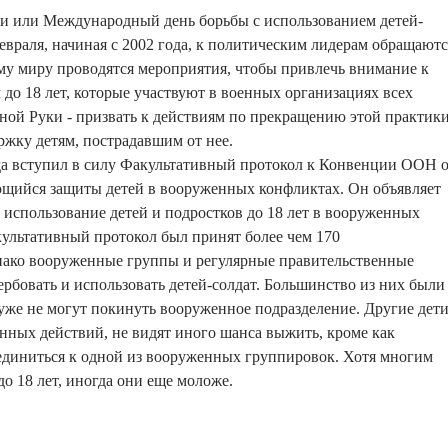
ки или Международный день борьбы с использованием детей-
февраля, начиная с 2002 года, к политическим лидерам обращаютс
му миру проводятся мероприятия, чтобы привлечь внимание к
м до 18 лет, которые участвуют в военных организациях всех
ной Руки - призвать к действиям по прекращению этой практики
ержку детям, пострадавшим от нее.
да вступил в силу Факультативный протокол к Конвенции ООН 
ающийся защиты детей в вооруженных конфликтах. Он объявляет
и использование детей и подростков до 18 лет в вооруженных
ультативный протокол был принят более чем 170
нако вооруженные группы и регулярные правительственные
рбовать и использовать детей-солдат. Большинство из них были
уже не могут покинуть вооруженное подразделение. Другие дети
нных действий, не видят иного шанса выжить, кроме как
единиться к одной из вооруженных группировок. Хотя многим
до 18 лет, иногда они еще моложе.