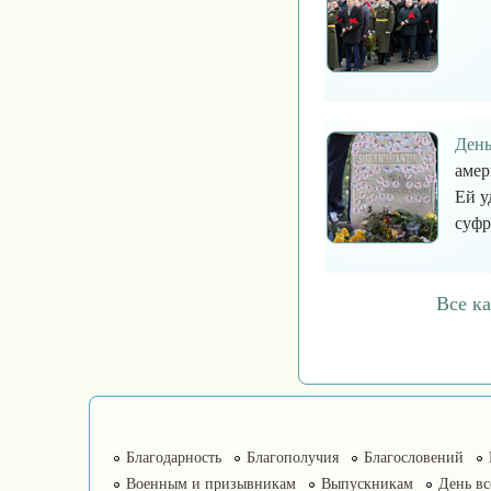
День
амер
Ей у
суф
Все к
Благодарность
Благополучия
Благословений
Военным и призывникам
Выпускникам
День в