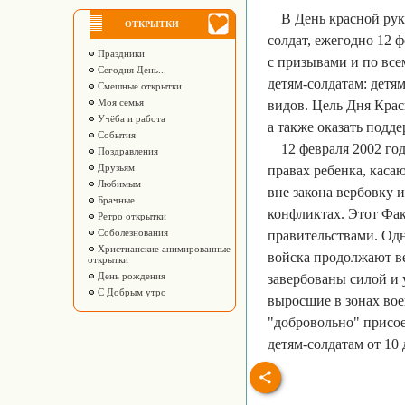
В День красной ру
ОТКРЫТКИ
солдат, ежегодно 12 
Праздники
с призывами и по все
Сегодня День...
детям-солдатам: детя
Смешные открытки
Моя семья
видов. Цель Дня Крас
Учёба и работа
а также оказать подд
События
12 февраля 2002 го
Поздравления
Друзьям
правах ребенка, кас
Любимым
вне закона вербовку 
Брачные
конфликтах. Этот Фак
Ретро открытки
Соболезнования
правительствами. Од
Христианские анимированные
войска продолжают ве
открытки
День рождения
завербованы силой и 
С Добрым утро
выросшие в зонах вое
"добровольно" присо
детям-солдатам от 10 