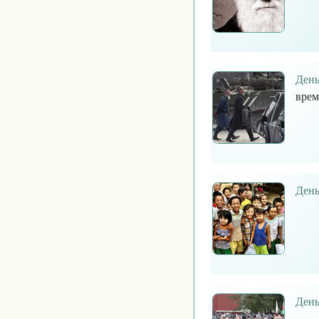
День
врем
День
День