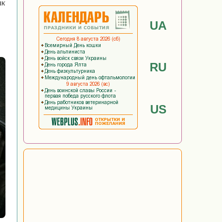
ак
UA
RU
US