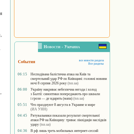
я
,
Новости - Украина
о
все новости раздела
События
Все разделы
06:15
Несподівана балістична атака на Київ та
смертельний удар РФ по Київщині: головні новини
ночі 8 серпня 2026 року
(tsn.ua)
06:00
Україну накриває небезпечна негода і холод
,
з Балтії: синоптики попереджають про шквали
і грози — де вдарять (мапа)
(tsn.ua)
05:51
Что празднуют 8 августа в Украине и мире
(ИА УНН)
04:45
Рятувальники показали результат смертельної
атаки РФ на Київщину: триває ліквідація наслідків
удару
(tsn.ua)
04:36
В рф лишь треть мобильных интернет-сессий