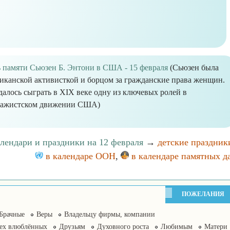
 памяти Сьюзен Б. Энтони в США - 15 февраля
(Сьюзен была
иканской активисткой и борцом за гражданские права женщин.
далось сыграть в XIX веке одну из ключевых ролей в
ражистском движении США)
алендари и праздники на 12 февраля
→
детские праздник
в календаре ООН
,
в календаре памятных д
ПОЖЕЛАНИЯ
Брачные
Веры
Владельцу фирмы, компании
сех влюблённых
Друзьям
Духовного роста
Любимым
Матери