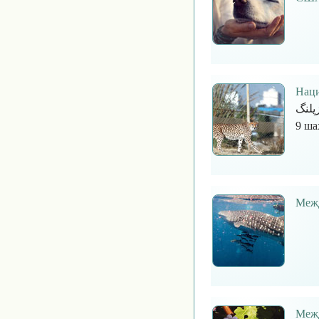
Наци
یوزپلنگ‎ — памятная дата, которая ежегодно отм
9 ша
Межд
Межд