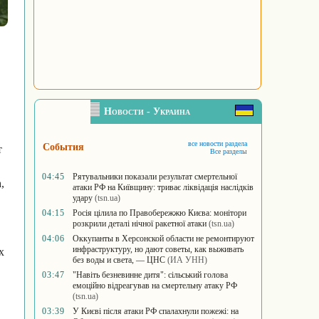
Новости - Украина
все новости раздела
События
т
Все разделы
04:45
Рятувальники показали результат смертельної
,
атаки РФ на Київщину: триває ліквідація наслідків
удару
(tsn.ua)
04:15
Росія цілила по Правобережжю Києва: монітори
розкрили деталі нічної ракетної атаки
(tsn.ua)
04:06
Оккупанты в Херсонской области не ремонтируют
инфраструктуру, но дают советы, как выживать
х
без воды и света, — ЦНС
(ИА УНН)
03:47
"Навіть безневинне дитя": сільський голова
емоційно відреагував на смертельну атаку РФ
(tsn.ua)
03:39
У Києві після атаки РФ спалахнули пожежі: на