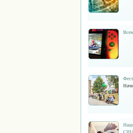
Всем
Фест
Начи
Наци
США 