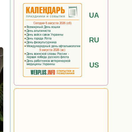
UA
RU
US