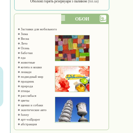
Оболоні горять резервуари з паливом
(tsn.ua)
ОБОИ
Заставки для мобильного
Зима
Весна
Лето
Осень
бабочки
еда
животные
котята и кошки
лошади
подводный мир
праздник
природа
птицы
расслабься
цветы
щенки и собаки
экзотические авто
funny
арт-wallpaper
абстракция