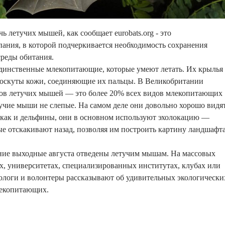
 летучих мышей, как сообщает eurobats.org - это
ания, в которой подчеркивается необходимость сохранения
среды обитания.
инственные млекопитающие, которые умеют летать. Их крылья
лоскуты кожи, соединяющие их пальцы. В Великобритании
дов летучих мышей — это более 20% всех видов млекопитающих
учие мыши не слепые. На самом деле они довольно хорошо видя
 как и дельфины, они в основном используют эхолокацию —
ые отскакивают назад, позволяя им построить картину ландшафта
.
дние выходные августа отведены летучим мышам. На массовых
х, университетах, специализированных институтах, клубах или
ологи и волонтеры рассказывают об удивительных экологически
лекопитающих.