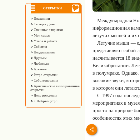
ОТКРЫТКИ
Праздники
Международная Ночь
Сегодня День...
информационная камп
Смешные открытки
летучих мышей и их 
Моя семья
Учёба и работа
Летучие мыши — ед
События
представляют собой 
Поздравления
насчитывается 18 ви
Друзьям
Любимым
Великобритании. Лет
Брачные
в полумраке. Однако,
Ретро открытки
высокие звуки, котор
Соболезнования
Христианские анимированные
в котором они летают
открытки
С 1997 года после
День рождения
С Добрым утро
мероприятиях в музея
просто на природе би
особенностях этих м