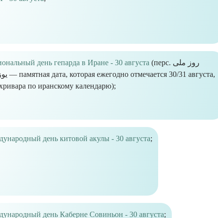
ональный день гепарда в Иране - 30 августа
(перс. روز ملی
ечается 30/31 августа,
хривара по иранскому календарю);
ународный день китовой акулы - 30 августа
;
ународный день Каберне Совиньон - 30 августа
;