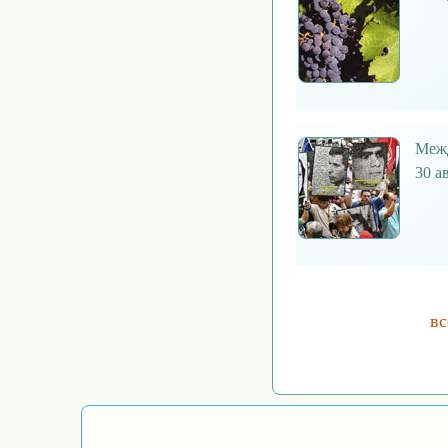
Межд
30 а
вс