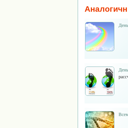
Аналогичн
День
День
расс
Всем