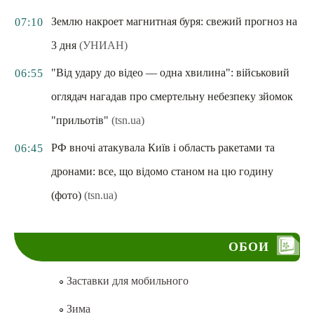
Землю накроет магнитная буря: свежий прогноз на
07:10
3 дня
(УНИАН)
"Від удару до відео — одна хвилина": військовий
06:55
оглядач нагадав про смертельну небезпеку зйомок
"прильотів"
(tsn.ua)
РФ вночі атакувала Київ і область ракетами та
06:45
дронами: все, що відомо станом на цю годину
(фото)
(tsn.ua)
ОБОИ
Заставки для мобильного
Зима