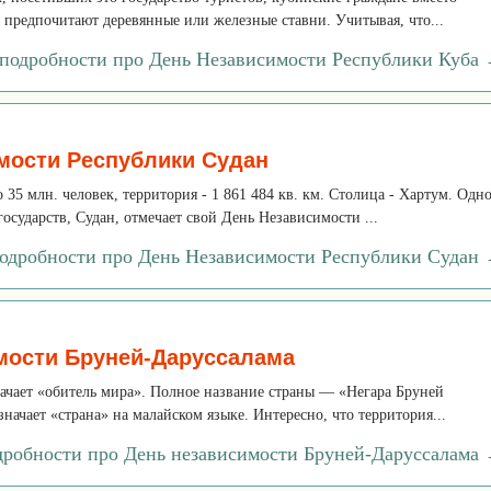
 предпочитают деревянные или железные ставни. Учитывая, что...
подробности про День Независимости Республики Куба
мости Республики Судан
 35 млн. человек, территория - 1 861 484 кв. км. Столица - Хартум. Одн
осударств, Судан, отмечает свой День Независимости ...
одробности про День Независимости Республики Судан
мости Бруней-Даруссалама
ачает «обитель мира». Полное название страны — «Негара Бруней
начает «страна» на малайском языке. Интересно, что территория...
дробности про День независимости Бруней-Даруссалама