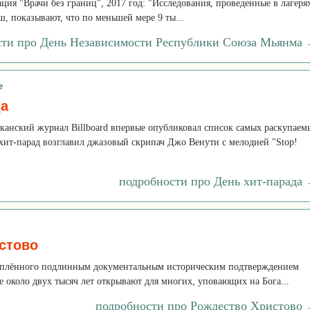
ия "Врачи без границ", 2017 год: "Исследования, проведенные в лагеря
ш, показывают, что по меньшей мере 9 ты...
сти про День Независимости Республики Союза Мьянма
е
да
иканский журнал Billboard впервые опубликовал список самых раскупаем
хит-парад возглавил джазовый скрипач Джо Венути с мелодией "Stop!
подробности про День хит-парада
стово
реплённого подлинным документальным историческим подтверждением
е около двух тысяч лет открывают для многих, уповающих на Бога...
подробности про Рождество Христово