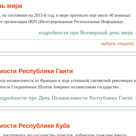
нь мира
по состоянию на 2015-й год, в мире протекало ещё около 40 военных
ет организация IRIN (Интегрированные Региональные Информаци...
подробности про Всемирный день мира
выбрать открытку
мости Республики Гаити
ила независимость от Франции в ходе успешной гаитянской революции в
м после Соединённых Штатов Америки независимым государство...
одробности про День Независимости Республики Гаити
мости Республики Куба
, посетивших это государство туристов, кубинские граждане вместо