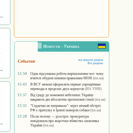
 →
Новости - Украина
о
все новости раздела
События
Все разделы
 →
15:50
Одна підсумкова робота вирішуватиме все: чому
вчителі обурені новими правилами МОН
(tsn.ua)
15:43
В ВСУ начали оформлять первые упрощённые
переводы в пределах двух корпусов
(ИА УНН)
15:37
Від граду до пожежної небезпеки: Україну
накриють дві абсолютно протилежні стихії
(tsn.ua)
15:31
"Сердечко не витримало": через нічний обстріл
РФ у притулку в Ірпені померли собаки
(tsn.ua)
15:28
Після полону — розстріл: прокуратура
повідомила про жорстоке вбивство захисника
 →
України
(tsn.ua)