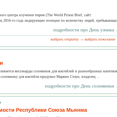
о центра изучения тюрем (The World Prison Brief, сайт:
конец 2016-го года лидирующие позиции по количеству людей, пребывающи.
подробности про День узника
выбрать открытку →
выбрать пожелание
и
вливается миллиарды соломинок для коктейлей и разнообразных напитков
соломинку для коктейля придумал Марвин Стоун, владелец ...
подробности про День соломинки
е
мости Республики Союза Мьянма