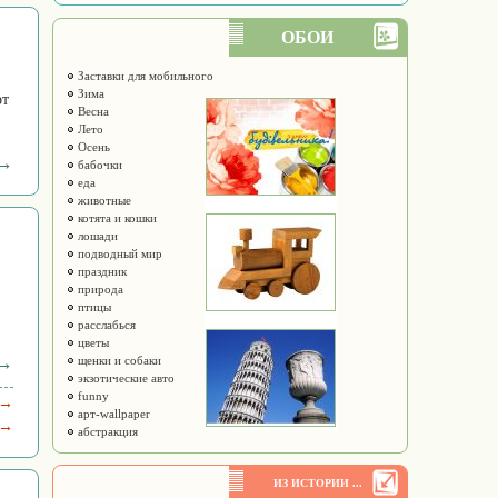
ОБОИ
Заставки для мобильного
Зима
от
Весна
Лето
Осень
 →
бабочки
еда
животные
котята и кошки
лошади
подводный мир
праздник
природа
птицы
расслабься
цветы
 →
щенки и собаки
экзотические авто
funny
 →
арт-wallpaper
 →
абстракция
ИЗ ИСТОРИИ ...