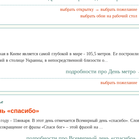
выбрать открытку →
выбрать пожелание
выбрать обои на рабочий стол
ая в Киеве является самой глубокой в мире - 105,5 метров. Ее построили
ий в столице Украины, в непосредственной близости о...
подробности про День метро
выбрать пожелание
ье
ь «спасибо»
 году - 11января. В этот день отмечается Всемирный день «спасибо». Сло
 сокращение от фразы «Спаси бог» – этой фразой на ...
подробности про Всемирный день «спасибо»