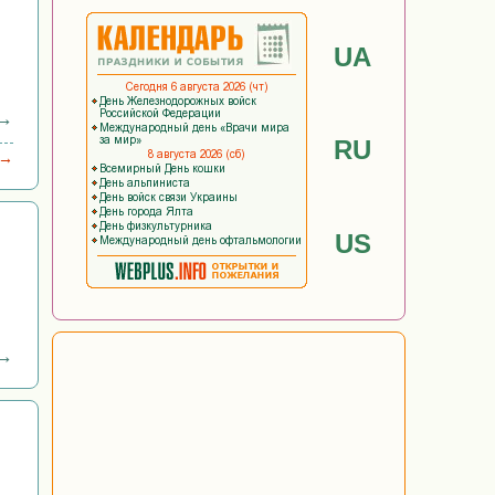
UA
 →
RU
 →
US
 →