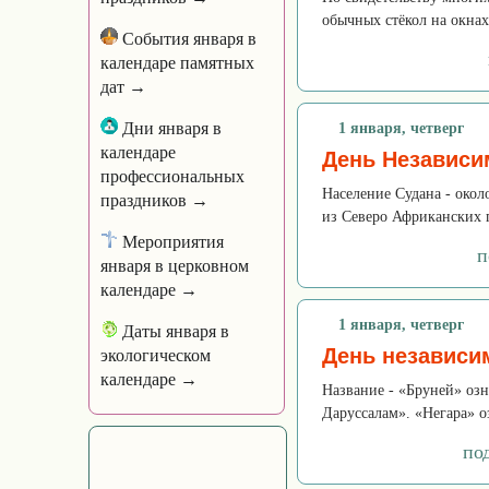
обычных стёкол на окнах
События января в
календаре памятных
дат →
Дни января в
1 января, четверг
календаре
День Независи
профессиональных
Население Судана - около
праздников →
из Северо Африканских г
Мероприятия
п
января в церковном
календаре →
1 января, четверг
Даты января в
День независи
экологическом
календаре →
Название - «Бруней» озн
Даруссалам». «Негара» оз
по