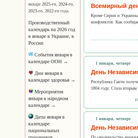
январе
2025-го
,
2024-го
,
Всемирный де
2023-го
,
2022-го
года.
Кроме Сирии и Украины, 
конфликтов. Как сообща
Производственный
календарь на 2026 год
в январе
в Украине
,
в
России
События января в
календаре ООН →
1 января, четверг
День Независи
Дни января в
календаре здоровья →
Республика Гаити получ
1804 году. Стала вторы
Мероприятия
января в народном
п
календаре →
Даты января в
1 января, четверг
календаре
День Независи
национальных
праздников →
По свидетельству многих