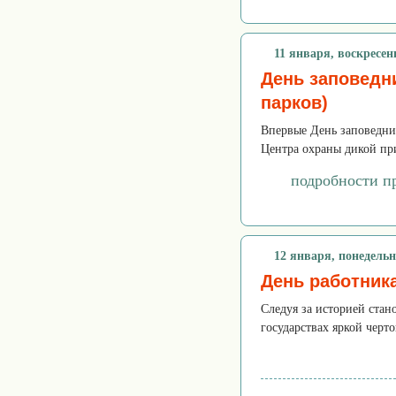
11 января, воскресен
День заповедн
парков)
Впервые День заповедник
Центра охраны дикой при
подробности п
12 января, понедель
День работник
Следуя за историей ста
государствах яркой черт