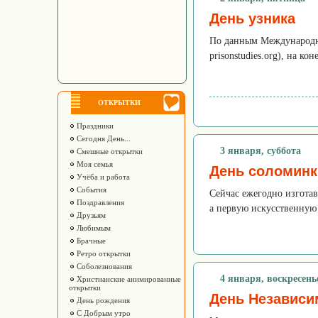
День узника
По данным Международног
prisonstudies.org), на 
ОТКРЫТКИ
Праздники
Сегодня День...
3 января, суббота
Смешные открытки
Моя семья
День соломинк
Учёба и работа
События
Сейчас ежегодно изгота
Поздравления
а первую искусственную 
Друзьям
Любимым
Брачные
Ретро открытки
Соболезнования
4 января, воскресень
Христианские анимированные
открытки
День Независи
День рождения
С Добрым утро