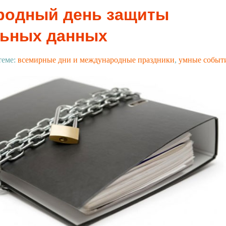
родный день защиты
льных данных
теме:
всемирные дни и международные праздники
,
умные событ