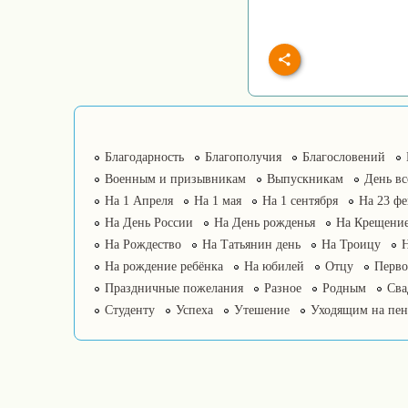
Благодарность
Благополучия
Благословений
Военным и призывникам
Выпускникам
День в
На 1 Апреля
На 1 мая
На 1 сентября
На 23 фе
На День России
На День рожденья
На Крещение
На Рождество
На Татьянин день
На Троицу
На рождение ребёнка
На юбилей
Отцу
Перво
Праздничные пожелания
Разное
Родным
Сва
Студенту
Успеха
Утешение
Уходящим на пе