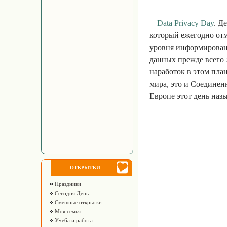
Data Privacy Day
. Д
который ежегодно отм
уровня информирован
данных прежде всего 
наработок в этом пла
мира, это и Соединен
Европе этот день наз
ОТКРЫТКИ
Праздники
Сегодня День...
Смешные открытки
Моя семья
Учёба и работа