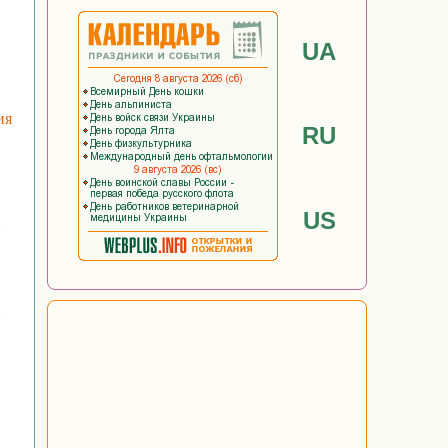
UA
ия
RU
US