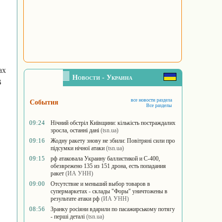
ах
Новости - Украина
В
все новости раздела
События
Все разделы
09:24
Нічний обстріл Київщини: кількість постраждалих
зросла, останні дані
(tsn.ua)
09:16
Жодну ракету знову не збили: Повітряні сили про
підсумки нічної атаки
(tsn.ua)
09:15
рф атаковала Украину баллистикой и С-400,
обезврежено 135 из 151 дрона, есть попадания
ракет
(ИА УНН)
09:00
Отсутствие и меньший выбор товаров в
супермаркетах - склады "Форы" уничтожены в
результате атаки рф
(ИА УНН)
08:56
Зранку росіяни вдарили по пасажирському потягу
- перші деталі
(tsn.ua)