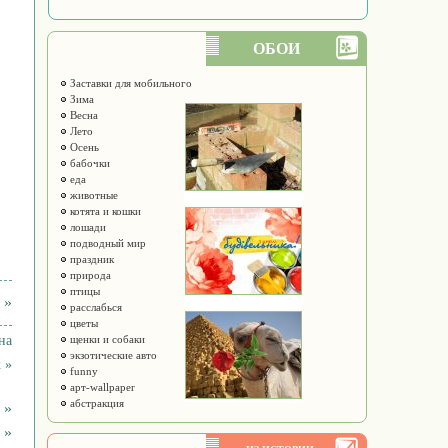
ОБОИ
Заставки для мобильного
Зима
Весна
Лето
Осень
бабочки
еда
животные
котята и кошки
лошади
подводный мир
праздник
природа
птицы
 »
расслабься
цветы
на
щенки и собаки
экзотические авто
 »
funny
арт-wallpaper
абстракция
 »
 »