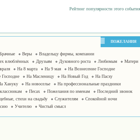
Рейтинг популярности этого события
ПОЖЕЛАНИЯ
Брачные
Веры
Владельцу фирмы, компании
сех влюблённых
Друзьям
Духовного роста
Любимым
Матери
враля
На 8 марта
На 9 мая
На Вознесение Господне
 Господне
На Масленицу
На Новый Год
На Пасху
На Хануку
На новоселье
На профессиональные праздники
классникам
Песах
Пожелания по именам
Последний звонок
дебные, стихи на свадьбу
Служителям
Спокойной ночи
нсию
Учителю
Чистый смысл