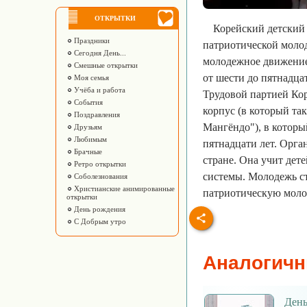
ОТКРЫТКИ
Корейский детский
Праздники
патриотической моло
Сегодня День...
молодежное движение 
Смешные открытки
от шести до пятнадца
Моя семья
Учёба и работа
Трудовой партией Ко
События
корпус (в который т
Поздравления
Мангёндо"), в которы
Друзьям
Любимым
пятнадцати лет. Орга
Брачные
стране. Она учит дет
Ретро открытки
системы. Молодежь с
Соболезнования
Христианские анимированные
патриотическую молод
открытки
День рождения
С Добрым утро
Аналогичн
День