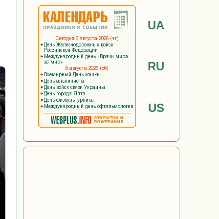
UA
RU
US