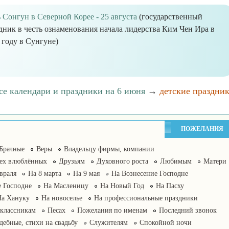
 Сонгун в Северной Корее - 25 августа
(государственный
дник в честь ознаменования начала лидерства Ким Чен Ира в
 году в Сунгуне)
се календари и праздники на 6 июня
→
детские праздни
ПОЖЕЛАНИЯ
Брачные
Веры
Владельцу фирмы, компании
сех влюблённых
Друзьям
Духовного роста
Любимым
Матери
враля
На 8 марта
На 9 мая
На Вознесение Господне
 Господне
На Масленицу
На Новый Год
На Пасху
На Хануку
На новоселье
На профессиональные праздники
классникам
Песах
Пожелания по именам
Последний звонок
дебные, стихи на свадьбу
Служителям
Спокойной ночи