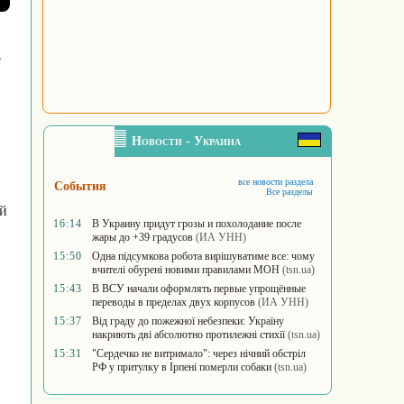
е
Новости - Украина
все новости раздела
События
Все разделы
ой
16:14
В Украину придут грозы и похолодание после
жары до +39 градусов
(ИА УНН)
15:50
Одна підсумкова робота вирішуватиме все: чому
вчителі обурені новими правилами МОН
(tsn.ua)
15:43
В ВСУ начали оформлять первые упрощённые
переводы в пределах двух корпусов
(ИА УНН)
15:37
Від граду до пожежної небезпеки: Україну
накриють дві абсолютно протилежні стихії
(tsn.ua)
15:31
"Сердечко не витримало": через нічний обстріл
РФ у притулку в Ірпені померли собаки
(tsn.ua)