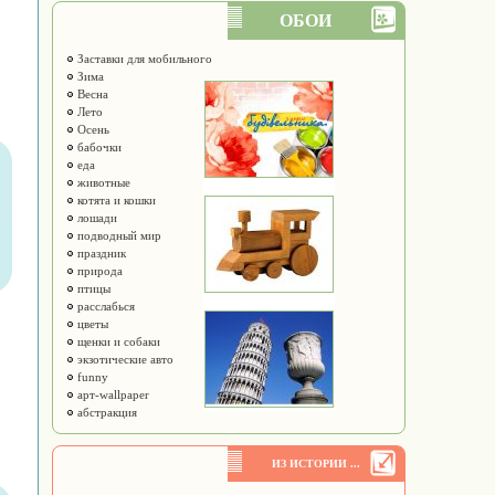
ОБОИ
Заставки для мобильного
Зима
Весна
Лето
Осень
бабочки
еда
животные
котята и кошки
лошади
подводный мир
праздник
природа
птицы
расслабься
цветы
щенки и собаки
экзотические авто
funny
арт-wallpaper
абстракция
ИЗ ИСТОРИИ ...