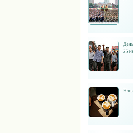
День
25 и
Наци