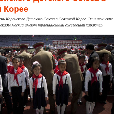
 Корее
нь Корейского Детского Союза в Северной Корее. Эти июньские
декады месяца имеют традиционный ежегодный характер.