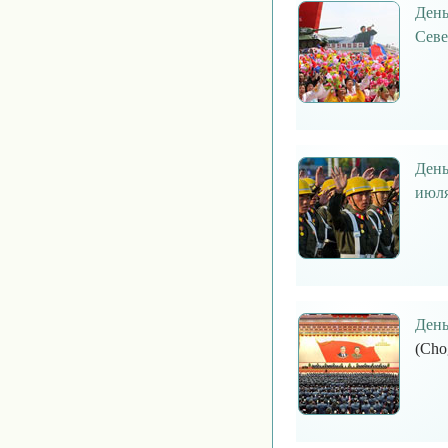
День
Севе
День
июл
День
(Cho