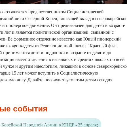
 союз является предшественником Социалистической
дежной лиги Северной Кореи, вносящей вклад в северокорейско
и пионерское движение. Он предназначен для детей в возрасте
ти лет и является политической организацией, связанной с
реи. Ее форменное отделение известно как Юный пионерский
акже входят кадеты из Революционной школы "Красный флаг
й принимаются дети и подростки в возрасте от девяти до
низация имеет отделения в начальных и средних школах по всей
ей чучхе и другим идеологиям, лежащим в основе северокорейск
тарше 15 лет может вступить в Социалистическую
ежную лигу. Давайте посочувствуем этим детям сегодня.
ые события
 Корейской Народной Армии в КНДР - 25 апреля
;