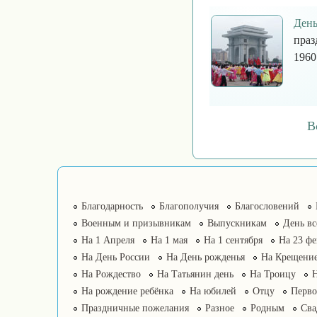
День
праз
1960
В
Благодарность
Благополучия
Благословений
Военным и призывникам
Выпускникам
День в
На 1 Апреля
На 1 мая
На 1 сентября
На 23 фе
На День России
На День рожденья
На Крещение
На Рождество
На Татьянин день
На Троицу
На рождение ребёнка
На юбилей
Отцу
Перво
Праздничные пожелания
Разное
Родным
Сва