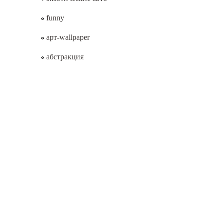
funny
арт-wallpaper
абстракция