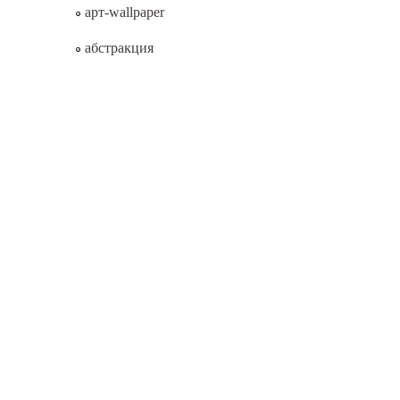
арт-wallpaper
абстракция