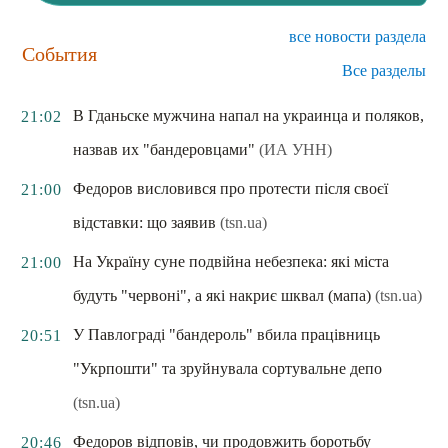
все новости раздела
События
Все разделы
В Гданьске мужчина напал на украинца и поляков,
21:02
назвав их "бандеровцами"
(ИА УНН)
Федоров висловився про протести після своєї
21:00
відставки: що заявив
(tsn.ua)
На Україну суне подвійна небезпека: які міста
21:00
будуть "червоні", а які накриє шквал (мапа)
(tsn.ua)
У Павлограді "бандероль" вбила працівниць
20:51
"Укрпошти" та зруйнувала сортувальне депо
(tsn.ua)
Федоров відповів, чи продовжить боротьбу
20:46