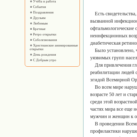
Учёба и работа
События
Поздравления
Есть свидетельства
Друзьям
вызванной инфекционн
Любимым
офтальмологические о
Брачные
Ретро открытки
неинфекционных возра
Соболезнования
диабетическая ретино
Христианские анимированные
открытки
Было установлено, 
День рождения
уязвимых групп насел
С Добрым утро
Для привлечения гл
реабилитации людей с
эгидой Всемирной Ор
Во всем мире нару
возрасте 50 лет и ста
среди этой возрастной
частях мира все еще 
мужчин и женщин к о
В проведении Всеми
профилактики нарушен