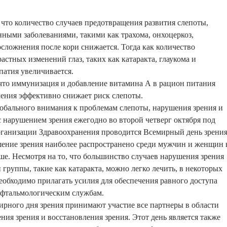
, что количество случаев предотвращения развития слепоты,
ыми заболеваниями, такими как трахома, онхоцеркоз,
сложнения после кори снижается. Тогда как количество
стных изменений глаз, таких как катаракта, глаукома и
патия увеличивается.
что иммунизация и добавление витамина А в рацион питания
ения эффективно снижает риск слепоты.
обального внимания к проблемам слепоты, нарушения зрения и
 нарушением зрения ежегодно во второй четверг октября под
ганизации Здравоохранения проводится Всемирный день зрения
шение зрения наиболее распространено среди мужчин и женщин 
рше. Несмотря на то, что большинство случаев нарушения зрения
 группы, такие как катаракта, можно легко лечить, в некоторых
необходимо прилагать усилия для обеспечения равного доступа
фтальмологическим службам.
рного дня зрения принимают участие все партнеры в области
ия зрения и восстановления зрения. Этот день является также