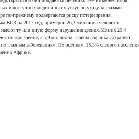
едотвратить и они поддаются лечению. Тем не менее, из-за
ных и доступных медицинских услуг по уходу за глазами
ре по-прежнему подвергаются риску потери зрения.
ым ВОЗ на 2017 год, примерно 26,3 миллиона человек в
 имеют ту или иную форму нарушения зрения. Из них 20,4
ют низкое зрение, а 5,9 миллиона - слепы. Африка сохраняет
 по глазным заболеваниям. По оценкам, 15,3% слепого населени
именно Африке.