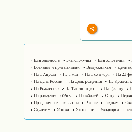
Благодарность
Благополучия
Благословений
Военным и призывникам
Выпускникам
День в
На 1 Апреля
На 1 мая
На 1 сентября
На 23 фе
На День России
На День рожденья
На Крещение
На Рождество
На Татьянин день
На Троицу
На рождение ребёнка
На юбилей
Отцу
Перво
Праздничные пожелания
Разное
Родным
Сва
Студенту
Успеха
Утешение
Уходящим на пе