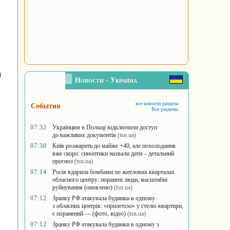
я
Новости - Украина
все новости раздела
События
Все разделы
07:32
Українцям в Польщі відключили доступ
до важливих документів
(tsn.ua)
07:30
Київ розжарить до майже +40, але похолодання
вже скоро: синоптики назвали дати – детальний
прогноз
(tsn.ua)
07:14
Росія вдарила бомбами по житлових кварталах
обласного центру: поранені люди, масштабні
руйнування (оновлено)
(tsn.ua)
07:12
Зранку РФ атакувала будинки в одному
з обласних центрів: «прилетіло» у стелю квартири,
є поранений — (фото, відео)
(tsn.ua)
07:12
Зранку РФ атакувала будинки в одному з