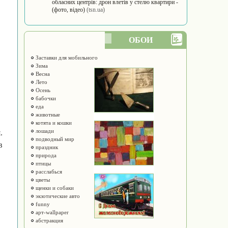
обласних центрів: дрон влетів у стелю квартири -
(фото, відео)
(tsn.ua)
ОБОИ
Заставки для мобильного
Зима
Весна
Лето
Осень
бабочки
еда
животные
котята и кошки
лошади
.
подводный мир
в
праздник
природа
птицы
расслабься
цветы
щенки и собаки
экзотические авто
funny
арт-wallpaper
абстракция