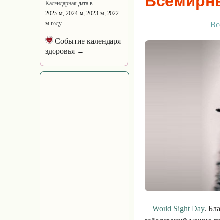
Всемирны
Календарная дата в
2025-м
,
2024-м
,
2023-м
,
2022-
м
году.
Вс
Событие календаря
здоровья →
World Sight Day
. Бл