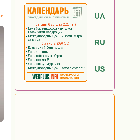
UA
ки
RU
US