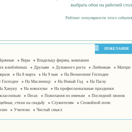
выбрать обои на рабочий стол
Рейтинг популярности этого события
ПОЖЕЛАНИЯ
Брачные
Веры
Владельцу фирмы, компании
сех влюблённых
Друзьям
Духовного роста
Любимым
Матери
враля
На 8 марта
На 9 мая
На Вознесение Господне
 Господне
На Масленицу
На Новый Год
На Пасху
На Хануку
На новоселье
На профессиональные праздники
классникам
Песах
Пожелания по именам
Последний звонок
дебные, стихи на свадьбу
Служителям
Спокойной ночи
нсию
Учителю
Чистый смысл