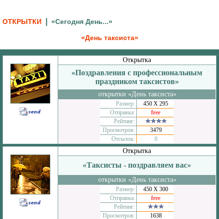
|
ОТКРЫТКИ
«Сегодня День...»
«День таксиста»
Открытка
«Поздравления с профессиональным
праздником таксистов»
открытки «День таксиста»
Размер:
450 Х 295
Отправка:
free
Рейтинг:
Просмотров:
3479
Отсылок:
0
Открытка
«Таксисты - поздравляем вас»
открытки «День таксиста»
Размер:
450 Х 300
Отправка:
free
Рейтинг:
Просмотров:
1638