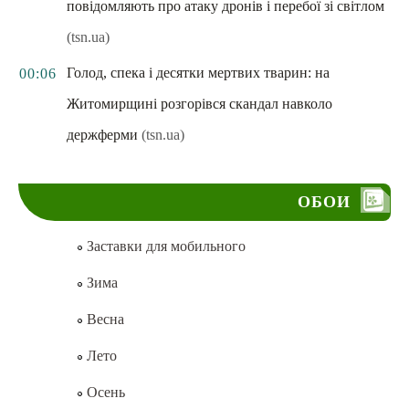
повідомляють про атаку дронів і перебої зі світлом
(tsn.ua)
Голод, спека і десятки мертвих тварин: на
00:06
Житомирщині розгорівся скандал навколо
держферми
(tsn.ua)
ОБОИ
Заставки для мобильного
Зима
Весна
Лето
Осень