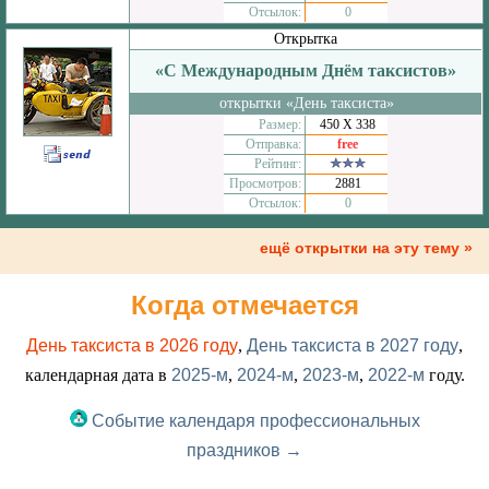
Отсылок:
0
Открытка
«С Международным Днём таксистов»
открытки «День таксиста»
Размер:
450 Х 338
Отправка:
free
Рейтинг:
Просмотров:
2881
Отсылок:
0
ещё открытки на эту тему »
Когда отмечается
День таксиста в 2026 году
,
День таксиста в 2027 году
,
календарная дата в
2025-м
,
2024-м
,
2023-м
,
2022-м
году.
Событие календаря профессиональных
праздников →