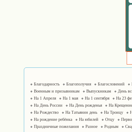
Благодарность
Благополучия
Благословений
Военным и призывникам
Выпускникам
День в
На 1 Апреля
На 1 мая
На 1 сентября
На 23 фе
На День России
На День рожденья
На Крещение
На Рождество
На Татьянин день
На Троицу
На рождение ребёнка
На юбилей
Отцу
Перво
Праздничные пожелания
Разное
Родным
Сва