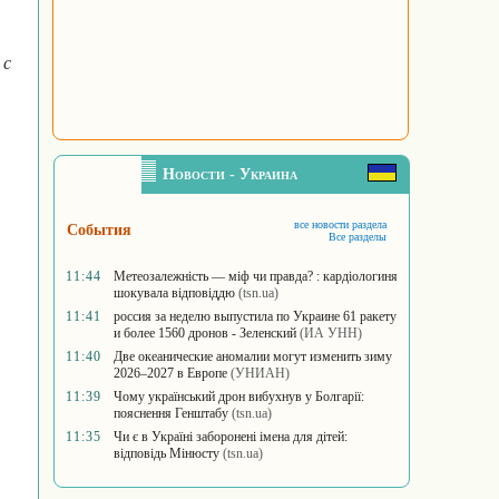
 с
Новости - Украина
все новости раздела
События
Все разделы
11:44
Метеозалежність — міф чи правда? : кардіологиня
шокувала відповіддю
(tsn.ua)
11:41
россия за неделю выпустила по Украине 61 ракету
и более 1560 дронов - Зеленский
(ИА УНН)
11:40
Две океанические аномалии могут изменить зиму
2026–2027 в Европе
(УНИАН)
11:39
Чому український дрон вибухнув у Болгарії:
пояснення Генштабу
(tsn.ua)
11:35
Чи є в Україні заборонені імена для дітей:
відповідь Мінюсту
(tsn.ua)