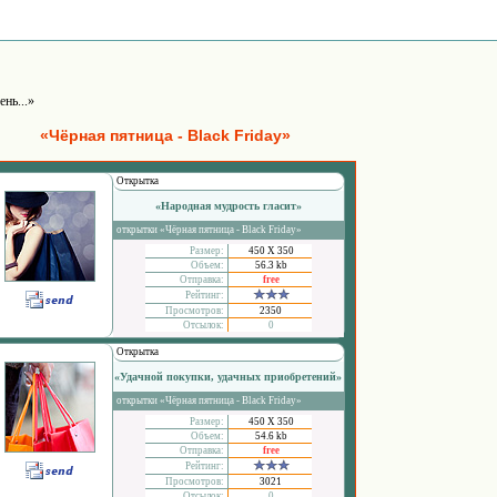
ень...»
«Чёрная пятница - Black Friday»
Открытка
«Народная мудрость гласит»
открытки «Чёрная пятница - Black Friday»
Размер:
450 Х 350
Объем:
56.3 kb
Отправка:
free
Рейтинг:
Просмотров:
2350
Отсылок:
0
Открытка
«Удачной покупки, удачных приобретений»
открытки «Чёрная пятница - Black Friday»
Размер:
450 Х 350
Объем:
54.6 kb
Отправка:
free
Рейтинг:
Просмотров:
3021
Отсылок:
0