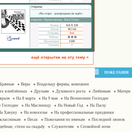
Открытка
«На старт - распродажа не ждёт»
открытки «Чёрная пятница - Black Friday»
Размер:
450 Х 338
Объем:
48.1 kb
Отправка:
free
Рейтинг:
Просмотров:
1568
Отсылок:
0
ещё открытки на эту тему »
ПОЖЕЛАНИЯ
Брачные
Веры
Владельцу фирмы, компании
сех влюблённых
Друзьям
Духовного роста
Любимым
Матери
враля
На 8 марта
На 9 мая
На Вознесение Господне
 Господне
На Масленицу
На Новый Год
На Пасху
На Хануку
На новоселье
На профессиональные праздники
классникам
Песах
Пожелания по именам
Последний звонок
дебные, стихи на свадьбу
Служителям
Спокойной ночи