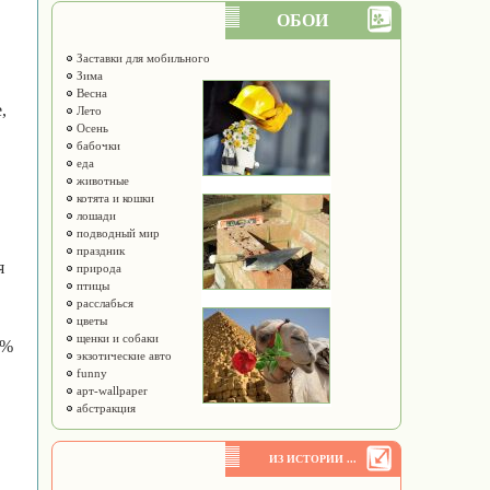
ОБОИ
Заставки для мобильного
Зима
Весна
,
Лето
Осень
бабочки
еда
животные
котята и кошки
лошади
подводный мир
праздник
я
природа
птицы
расслабься
цветы
щенки и собаки
4%
экзотические авто
funny
арт-wallpaper
абстракция
ИЗ ИСТОРИИ ...