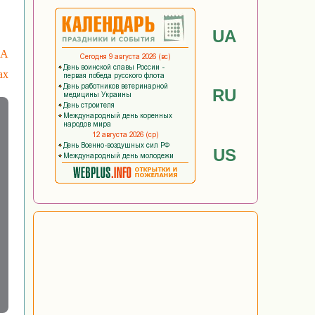
UA
А
ах
RU
US