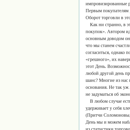
импровизированные ра
Первым покупателям у
Оборот торговли в эт
Как ни странно, в 
покупок». Автором и
основным доводом он 
что мы станем счастл
согласиться, однако п
«грешного», их навер
этот День. Возможнос
любой другой день при
шанс? Многие из нас 
основания. Не так уж
не задуматься об экон
В любом случае есть
удерживает у себя хле
(Притчи Соломоновы, г
День мы и можем наб
из статистики торго