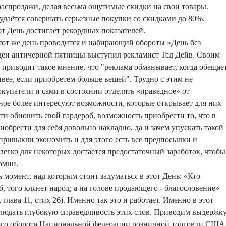
спродажи, делая весьма ощутимые скидки на свои товары.
даётся совершать серьезные покупки со скидками до 80%.
от День достигает рекордных показателей.
этот же день проводится и набирающий обороты «День без
деи античерной пятницы выступил рекламист Тед Дейв. Своим
приводит такое мнение, что "реклама обманывает, когда обещает
ивее, если приобретем больше вещей". Трудно с этим не
окупатели и сами в состоянии отделять «праведное» от
ное более интересуют возможности, которые открывает для них
ти обновить свой гардероб, возможность приобрести то, что в
обрести для себя довольно накладно, да и зачем упускать такой
привыкли экономить и для этого есть все предпосылки и
 легко для некоторых достается предостаточный заработок, чтобы
омии.
 момент, над которым стоит задуматься в этот День: «Кто
б, того клянет народ; а на голове продающего - благословение»
лава 11, стих 26). Именно так это и работает. Именно в этот
людать глубокую справедливость этих слов. Приводим выдержк
вого оборота Национальной федерации розничной торговли США