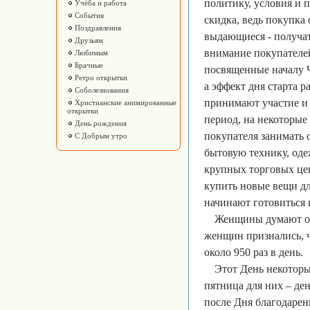
политику, условия и п
Учёба и работа
События
скидка, ведь покупка
Поздравления
выдающиеся - получат
Друзьям
внимание покупателе
Любимым
Брачные
посвященные началу 
Ретро открытки
а эффект дня старта р
Соболезнования
принимают участие и 
Христианские анимированные
открытки
период, на некоторые 
День рождения
покупателя занимать о
С Добрым утро
бытовую технику, одеж
крупных торговых цен
купить новые вещи дл
начинают готовиться 
Женщины думают о п
женщин признались, 
около 950 раз в день.
Этот День некоторы
пятница для них – де
после Дня благодаре