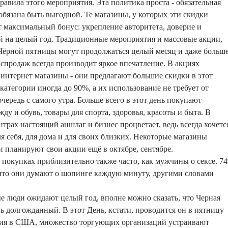
равила этого мероприятия. Эта политика проста - обязательная
 обязана быть выгодной. Те магазины, у которых эти скидки
 максимальный бонус: укрепление авторитета, доверие и
й на целый год. Традиционные мероприятия и массовые акции,
Чёрной пятницы могут продолжаться целый месяц и даже больше
аспродаж всегда производит яркое впечатление. В акциях
интернет магазины - они предлагают большие скидки в этот
категории иногда до 90%, а их использование не требует от
чередь с самого утра. Больше всего в этот день покупают
ду и обувь, товары для спорта, здоровья, красоты и быта. В
трах настоящий аншлаг и бизнес процветает, ведь всегда хочетс
я себя, для дома и для своих близких. Некоторые магазины
и планируют свои акции ещё в октябре, сентябре.
окупках приблизительно также часто, как мужчины о сексе. 7
что они думают о шопинге каждую минуту, другими словами
е люди ожидают целый год, вполне можно сказать, что Черная
нь долгожданный. В этот День, кстати, проводится он в пятницу
ния в США, множество торгующих организаций устраивают