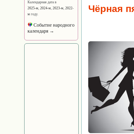
Календарная дата в
Чёрная пя
2025-м
,
2024-м
,
2023-м
,
2022-
м
году.
Событие народного
календаря →