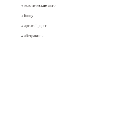
экзотические авто
funny
арт-wallpaper
абстракция