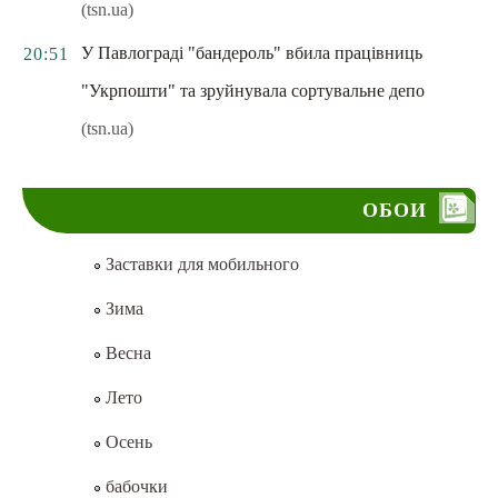
(tsn.ua)
У Павлограді "бандероль" вбила працівниць
20:51
"Укрпошти" та зруйнувала сортувальне депо
(tsn.ua)
ОБОИ
Заставки для мобильного
Зима
Весна
Лето
Осень
бабочки