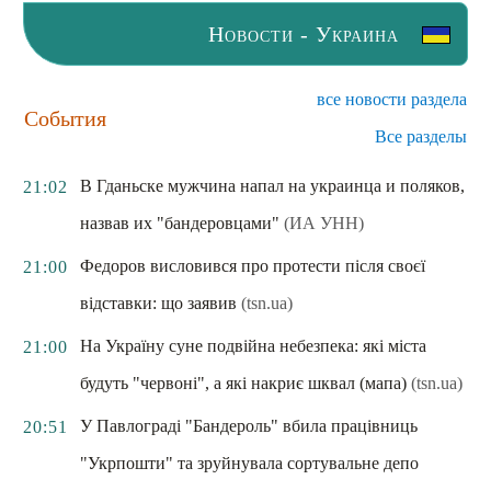
Новости - Украина
все новости раздела
События
Все разделы
В Гданьске мужчина напал на украинца и поляков,
21:02
назвав их "бандеровцами"
(ИА УНН)
Федоров висловився про протести після своєї
21:00
відставки: що заявив
(tsn.ua)
На Україну суне подвійна небезпека: які міста
21:00
будуть "червоні", а які накриє шквал (мапа)
(tsn.ua)
У Павлограді "Бандероль" вбила працівниць
20:51
"Укрпошти" та зруйнувала сортувальне депо