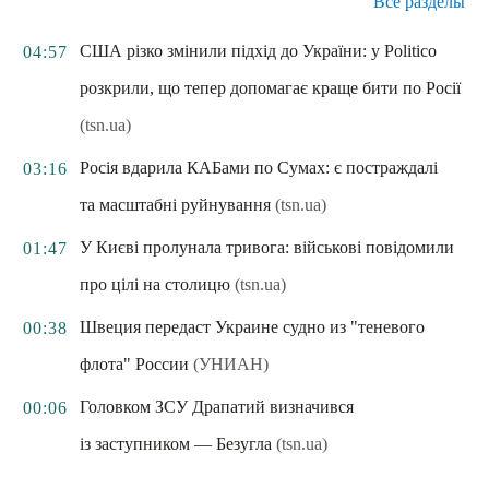
Все разделы
США різко змінили підхід до України: у Politico
04:57
розкрили, що тепер допомагає краще бити по Росії
(tsn.ua)
Росія вдарила КАБами по Сумах: є постраждалі
03:16
та масштабні руйнування
(tsn.ua)
У Києві пролунала тривога: військові повідомили
01:47
про цілі на столицю
(tsn.ua)
Швеция передаст Украине судно из "теневого
00:38
флота" России
(УНИАН)
Головком ЗСУ Драпатий визначився
00:06
із заступником — Безугла
(tsn.ua)