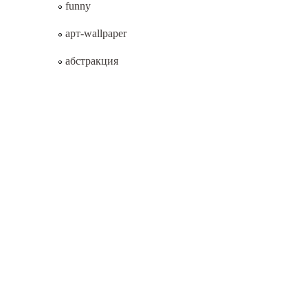
funny
арт-wallpaper
абстракция