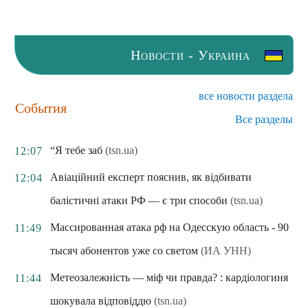
Новости - Украина
все новости раздела
События
Все разделы
“Я тебе заб
(tsn.ua)
12:07
Авіаційний експерт пояснив, як відбивати
12:04
балістичні атаки РФ — є три способи
(tsn.ua)
Массированная атака рф на Одесскую область - 90
11:49
тысяч абонентов уже со светом
(ИА УНН)
Метеозалежність — міф чи правда? : кардіологиня
11:44
шокувала відповіддю
(tsn.ua)