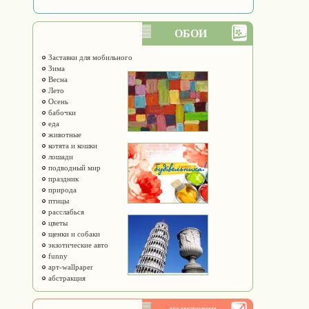
ОБОИ
Заставки для мобильного
Зима
Весна
Лето
Осень
бабочки
еда
животные
котята и кошки
лошади
подводный мир
праздник
природа
птицы
расслабься
цветы
щенки и собаки
экзотические авто
funny
арт-wallpaper
абстракция