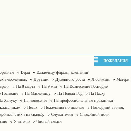
ПОЖЕЛАНИЯ
Брачные
Веры
Владельцу фирмы, компании
сех влюблённых
Друзьям
Духовного роста
Любимым
Матери
враля
На 8 марта
На 9 мая
На Вознесение Господне
 Господне
На Масленицу
На Новый Год
На Пасху
На Хануку
На новоселье
На профессиональные праздники
классникам
Песах
Пожелания по именам
Последний звонок
дебные, стихи на свадьбу
Служителям
Спокойной ночи
нсию
Учителю
Чистый смысл