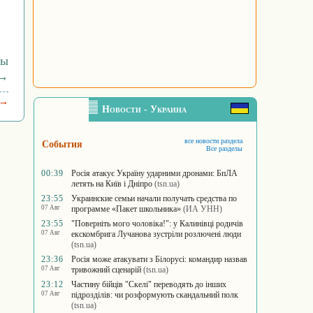
бы
 →
 →
Новости - Украина
все новости раздела
События
Все разделы
00:39
Росія атакує Україну ударними дронами: БпЛА
летять на Київ і Дніпро
(tsn.ua)
23:55
Украинские семьи начали получать средства по
07 Авг
программе «Пакет школьника»
(ИА УНН)
23:55
"Поверніть мого чоловіка!": у Калинівці родичів
07 Авг
екскомбрига Лучанова зустріли розлючені люди
(tsn.ua)
23:36
Росія може атакувати з Білорусі: командир назвав
07 Авг
тривожний сценарій
(tsn.ua)
23:12
Частину бійців "Скелі" переводять до інших
07 Авг
підрозділів: чи розформують скандальний полк
(tsn.ua)