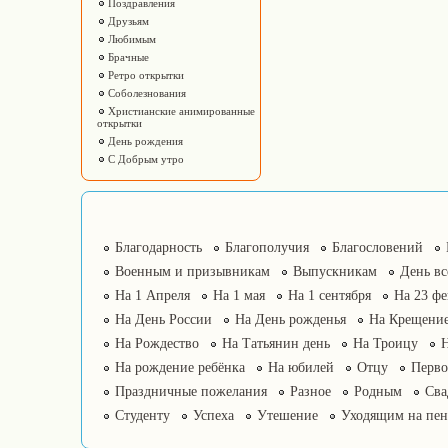
Поздравления
Друзьям
Любимым
Брачные
Ретро открытки
Соболезнования
Христианские анимированные
открытки
День рождения
С Добрым утро
Благодарность
Благополучия
Благословений
Военным и призывникам
Выпускникам
День в
На 1 Апреля
На 1 мая
На 1 сентября
На 23 фе
На День России
На День рожденья
На Крещение
На Рождество
На Татьянин день
На Троицу
На рождение ребёнка
На юбилей
Отцу
Перво
Праздничные пожелания
Разное
Родным
Сва
Студенту
Успеха
Утешение
Уходящим на пе