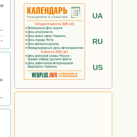
де
UA
 →
RU
 →
US
а.
 →