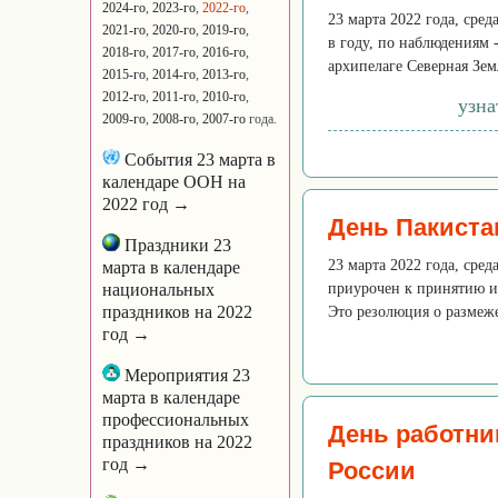
2024-го
,
2023-го
,
2022-го
,
23 марта 2022 года, сре
2021-го
,
2020-го
,
2019-го
,
в году, по наблюдениям 
2018-го
,
2017-го
,
2016-го
,
архипелаге Северная Земл
2015-го
,
2014-го
,
2013-го
,
2012-го
,
2011-го
,
2010-го
,
узна
2009-го
,
2008-го
,
2007-го
года.
События 23 марта в
календаре ООН на
2022 год →
День Пакиста
Праздники 23
23 марта 2022 года, сре
марта в календаре
национальных
приурочен к принятию и
праздников на 2022
Это резолюция о размеж
год →
Мероприятия 23
марта в календаре
профессиональных
День работни
праздников на 2022
год →
России