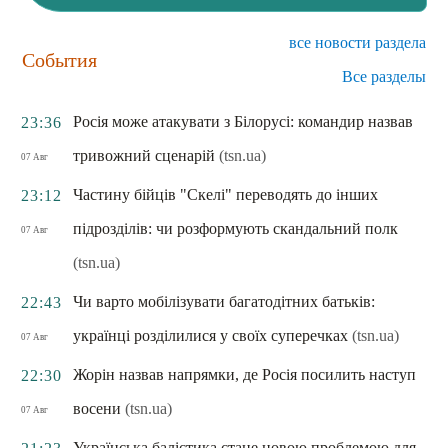
все новости раздела
События
Все разделы
Росія може атакувати з Білорусі: командир назвав
23:36
тривожний сценарій
(tsn.ua)
07 Авг
Частину бійців "Скелі" переводять до інших
23:12
підрозділів: чи розформують скандальний полк
07 Авг
(tsn.ua)
Чи варто мобілізувати багатодітних батьків:
22:43
українці розділилися у своїх суперечках
(tsn.ua)
07 Авг
Жорін назвав напрямки, де Росія посилить наступ
22:30
восени
(tsn.ua)
07 Авг
Українська балістика стане новою проблемою для