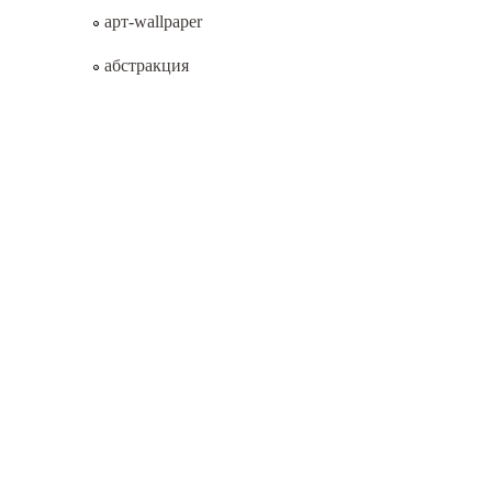
арт-wallpaper
абстракция