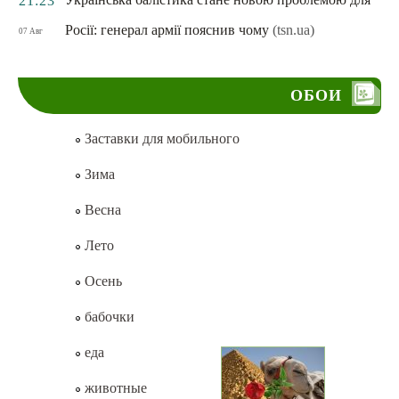
21:23
Росії: генерал армії пояснив чому
(tsn.ua)
07 Авг
ОБОИ
Заставки для мобильного
Зима
Весна
Лето
Осень
бабочки
еда
животные