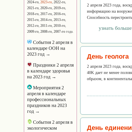
2024-го
,
2023-го
,
2022-го
,
2 апреля 2023 года, вос
2021-го
,
2020-го
,
2019-го
,
информацию на вооружен
2018-го
,
2017-го
,
2016-го
,
Способность перестроить
2015-го
,
2014-го
,
2013-го
,
2012-го
,
2011-го
,
2010-го
,
узнать больше
2009-го
,
2008-го
,
2007-го
года.
События 2 апреля в
календаре ООН на
2023 год →
День геолога
Праздники 2 апреля
2 апреля 2023 года, вос
в календаре здоровья
40K дает не менее полов
на 2023 год →
образом, в континенталь
Мероприятия 2
апреля в календаре
профессиональных
праздников на 2023
год →
События 2 апреля в
День единени
экологическом