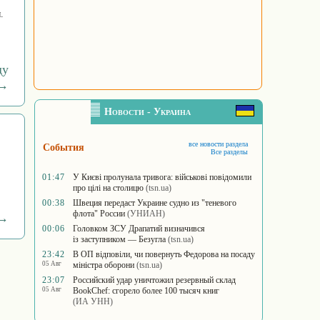
.
ду
→
Новости - Украина
все новости раздела
События
Все разделы
01:47
У Києві пролунала тривога: військові повідомили
про цілі на столицю
(tsn.ua)
00:38
Швеция передаст Украине судно из "теневого
флота" России
(УНИАН)
 →
00:06
Головком ЗСУ Драпатий визначився
із заступником — Безугла
(tsn.ua)
23:42
В ОП відповіли, чи повернуть Федорова на посаду
05 Авг
міністра оборони
(tsn.ua)
23:07
Российский удар уничтожил резервный склад
05 Авг
BookChef: сгорело более 100 тысяч книг
(ИА УНН)