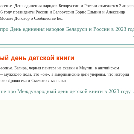
кресенье. День единения народов Белоруссии и России отмечается 2 апреля
96 году президенты России и Белоруссии Борис Ельцин и Александр
Москве Договор о Сообществе Бе...
 про День единения народов Беларуси и России в 2023 го
й день детской книги
ресенье. Багира, черная пантера из сказки о Маугли, в английском
 мужского пола, это «он», а американские дети уверены, что история
го Дровосека и Смелого Льва закан...
ьше про Международный день детской книги в 2023 году