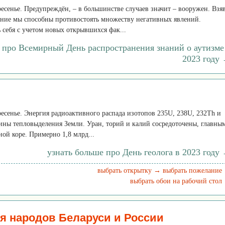
кресенье. Предупреждён, – в большинстве случаев значит – вооружен. Взя
ие мы способны противостоять множеству негативных явлений.
 себя с учетом новых открывшихся фак...
 про Всемирный День распространения знаний о аутизме
2023 году
кресенье. Энергия радиоактивного распада изотопов 235U, 238U, 232Th и
ины тепловыделения Земли. Уран, торий и калий сосредоточены, главны
ной коре. Примерно 1,8 млрд...
узнать больше про День геолога в 2023 году
выбрать открытку →
выбрать пожелание
выбрать обои на рабочий стол
я народов Беларуси и России