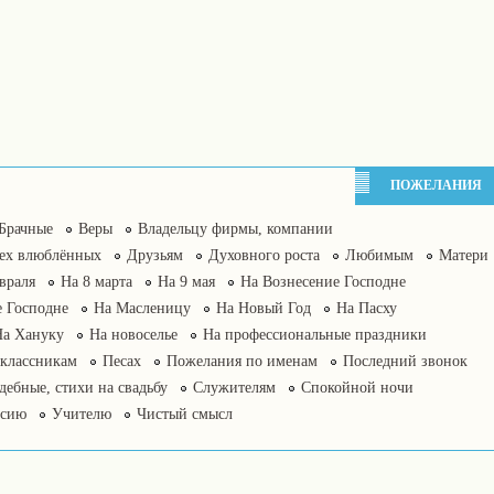
ПОЖЕЛАНИЯ
Брачные
Веры
Владельцу фирмы, компании
сех влюблённых
Друзьям
Духовного роста
Любимым
Матери
враля
На 8 марта
На 9 мая
На Вознесение Господне
 Господне
На Масленицу
На Новый Год
На Пасху
На Хануку
На новоселье
На профессиональные праздники
классникам
Песах
Пожелания по именам
Последний звонок
дебные, стихи на свадьбу
Служителям
Спокойной ночи
нсию
Учителю
Чистый смысл