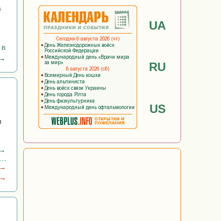
в
UA
 в
 →
RU
US
м
 →
 →
 →