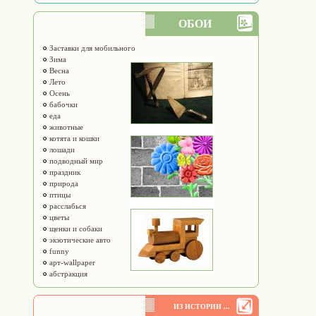
ОБОИ
Заставки для мобильного
Зима
Весна
Лето
Осень
бабочки
еда
животные
котята и кошки
лошади
подводный мир
праздник
природа
птицы
расслабься
цветы
щенки и собаки
экзотические авто
funny
арт-wallpaper
абстракция
ИЗ ИСТОРИИ ...