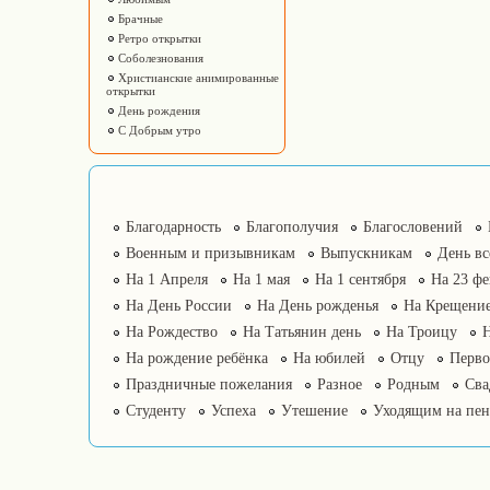
Брачные
Ретро открытки
Соболезнования
Христианские анимированные
открытки
День рождения
С Добрым утро
Благодарность
Благополучия
Благословений
Военным и призывникам
Выпускникам
День в
На 1 Апреля
На 1 мая
На 1 сентября
На 23 фе
На День России
На День рожденья
На Крещение
На Рождество
На Татьянин день
На Троицу
На рождение ребёнка
На юбилей
Отцу
Перво
Праздничные пожелания
Разное
Родным
Сва
Студенту
Успеха
Утешение
Уходящим на пе