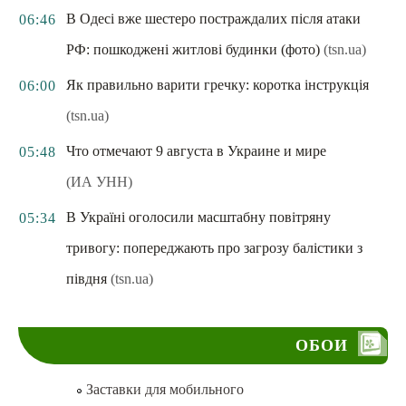
В Одесі вже шестеро постраждалих після атаки
06:46
РФ: пошкоджені житлові будинки (фото)
(tsn.ua)
Як правильно варити гречку: коротка інструкція
06:00
(tsn.ua)
Что отмечают 9 августа в Украине и мире
05:48
(ИА УНН)
В Україні оголосили масштабну повітряну
05:34
тривогу: попереджають про загрозу балістики з
півдня
(tsn.ua)
ОБОИ
Заставки для мобильного