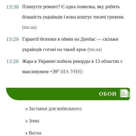
Плануєте ремонт? Є одна помилка, яку робить
13:30
більшість українців і вона коштує тисячі гривень
(tsn.ua)
Гарантії безпеки в обмін на Донбас — скільки
13:29
українців готові на такий крок
(tsn.ua)
Жара в Украине побила рекорды в 13 областях с
13:20
максимумом +39°
(ИА УНН)
ОБОИ
Заставки для мобильного
Зима
Весна