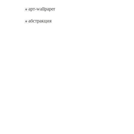
арт-wallpaper
абстракция