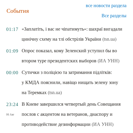
все новости раздела
События
Все разделы
«Заплатіть, і вас не чіпатимуть»: шахраї вигадали
01:17
цинічну схему на тлі обстрілів України
(tsn.ua)
Опрос показал, кому Зеленский уступил бы во
01:09
втором туре президентских выборов
(ИА УНН)
Сутички з поліцією та затримання підлітків:
00:00
у КМДА пояснили, навіщо нищать зелену зону
на Теремках
(tsn.ua)
В Киеве завершился четвертый день Совещания
23:24
послов с акцентом на ветеранов, диаспору и
06 Авг
противодействие дезинформации
(ИА УНН)