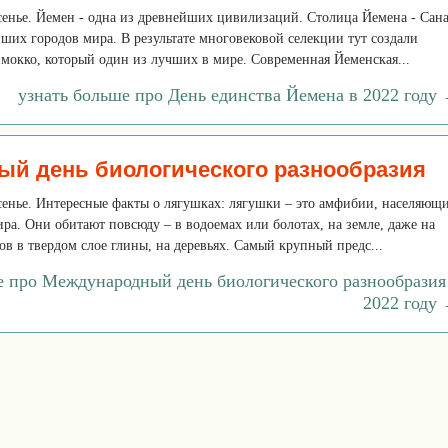
есенье. Йемен - одна из древнейших цивилизаций. Столица Йемена - Сана
йших городов мира. В результате многовековой селекции тут создали
мокко, который один из лучших в мире. Современная Йеменская...
узнать больше про День единства Йемена в 2022 году
й день биологического разнообразия
есенье. Интересные факты о лягушках: лягушки – это амфибии, населяющ
ира. Они обитают повсюду – в водоемах или болотах, на земле, даже на
ов в твердом слое глины, на деревьях. Самый крупный предс...
е про Международный день биологического разнообразия
2022 году