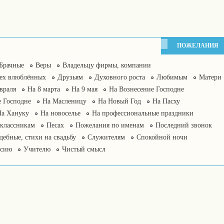
ПОЖЕЛАНИЯ
Брачные
Веры
Владельцу фирмы, компании
сех влюблённых
Друзьям
Духовного роста
Любимым
Матери
враля
На 8 марта
На 9 мая
На Вознесение Господне
 Господне
На Масленицу
На Новый Год
На Пасху
На Хануку
На новоселье
На профессиональные праздники
классникам
Песах
Пожелания по именам
Последний звонок
дебные, стихи на свадьбу
Служителям
Спокойной ночи
нсию
Учителю
Чистый смысл