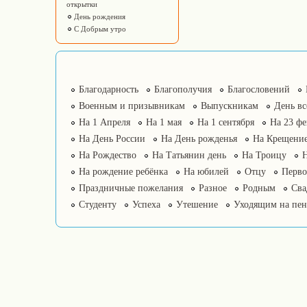
открытки
День рождения
С Добрым утро
Благодарность
Благополучия
Благословений
Военным и призывникам
Выпускникам
День в
На 1 Апреля
На 1 мая
На 1 сентября
На 23 фе
На День России
На День рожденья
На Крещение
На Рождество
На Татьянин день
На Троицу
На рождение ребёнка
На юбилей
Отцу
Перво
Праздничные пожелания
Разное
Родным
Сва
Студенту
Успеха
Утешение
Уходящим на пе