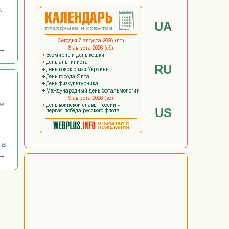
,
UA
 →
RU
ие
US
 в
 →