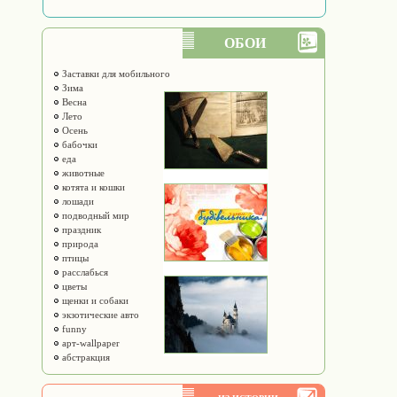
ОБОИ
Заставки для мобильного
Зима
Весна
Лето
Осень
бабочки
еда
животные
котята и кошки
лошади
подводный мир
праздник
природа
птицы
расслабься
цветы
щенки и собаки
экзотические авто
funny
арт-wallpaper
абстракция