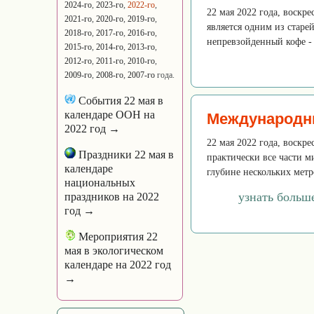
2024-го
,
2023-го
,
2022-го
,
22 мая 2022 года, воскр
2021-го
,
2020-го
,
2019-го
,
является одним из старе
2018-го
,
2017-го
,
2016-го
,
непревзойденный кофе - 
2015-го
,
2014-го
,
2013-го
,
2012-го
,
2011-го
,
2010-го
,
2009-го
,
2008-го
,
2007-го
года.
События 22 мая в
календаре ООН на
Международны
2022 год →
22 мая 2022 года, воскр
Праздники 22 мая в
практически все части м
календаре
глубине нескольких метр
национальных
узнать больш
праздников на 2022
год →
Мероприятия 22
мая в экологическом
календаре на 2022 год
→