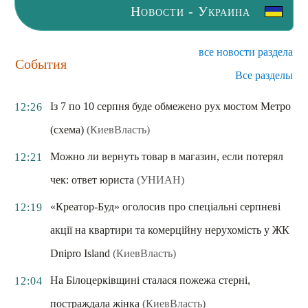
Новости - Украина
все новости раздела
События
Все разделы
Із 7 по 10 серпня буде обмежено рух мостом Метро
12:26
(схема)
(КиевВласть)
Можно ли вернуть товар в магазин, если потерял
12:21
чек: ответ юриста
(УНИАН)
«Креатор-Буд» оголосив про спеціальні серпневі
12:19
акції на квартири та комерційну нерухомість у ЖК
Dnipro Island
(КиевВласть)
На Білоцерківщині сталася пожежа стерні,
12:04
постраждала жінка
(КиевВласть)