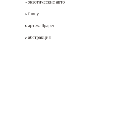
экзотические авто
funny
арт-wallpaper
абстракция