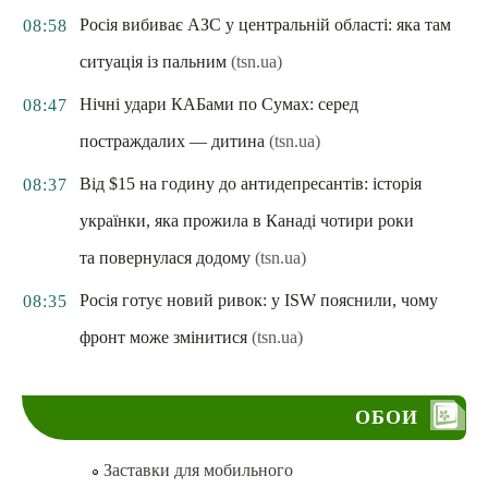
Росія вибиває АЗС у центральній області: яка там
08:58
ситуація із пальним
(tsn.ua)
Нічні удари КАБами по Сумах: серед
08:47
постраждалих — дитина
(tsn.ua)
Від $15 на годину до антидепресантів: історія
08:37
українки, яка прожила в Канаді чотири роки
та повернулася додому
(tsn.ua)
Росія готує новий ривок: у ISW пояснили, чому
08:35
фронт може змінитися
(tsn.ua)
ОБОИ
Заставки для мобильного