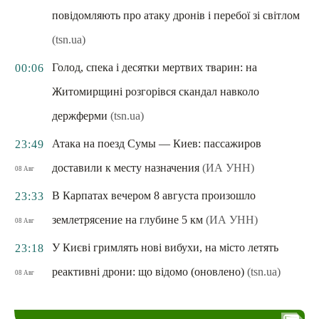
повідомляють про атаку дронів і перебої зі світлом
(tsn.ua)
Голод, спека і десятки мертвих тварин: на
00:06
Житомирщині розгорівся скандал навколо
держферми
(tsn.ua)
Атака на поезд Сумы — Киев: пассажиров
23:49
доставили к месту назначения
(ИА УНН)
08 Авг
В Карпатах вечером 8 августа произошло
23:33
землетрясение на глубине 5 км
(ИА УНН)
08 Авг
У Києві гримлять нові вибухи, на місто летять
23:18
реактивні дрони: що відомо (оновлено)
(tsn.ua)
08 Авг