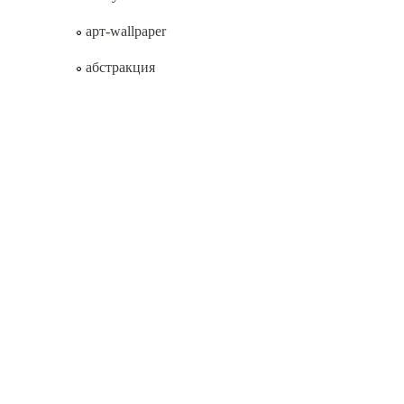
арт-wallpaper
абстракция