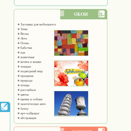
ОБОИ
Заставки для мобильного
Зима
Весна
Лето
Осень
бабочки
еда
животные
котята и кошки
лошади
подводный мир
праздник
природа
птицы
расслабься
цветы
щенки и собаки
экзотические авто
funny
арт-wallpaper
абстракция