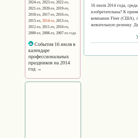
2024-го
,
2023-го
,
2022-го
,
16 июля 2014 года, среда
2021-го
,
2020-го
,
2019-го
,
изобретательны? К приме
2018-го
,
2017-го
,
2016-го
,
компании Fleer (США), п
2015-го
,
2014-го
,
2013-го
,
жевательную резинку. Де
2012-го
,
2011-го
,
2010-го
,
2009-го
,
2008-го
,
2007-го
года.
События 16 июля в
календаре
профессиональных
праздников на 2014
год →