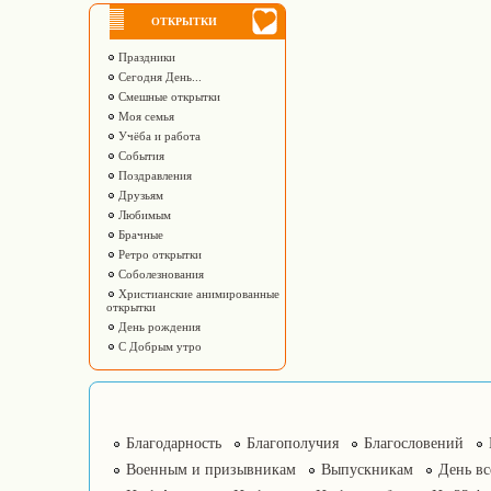
ОТКРЫТКИ
Праздники
Сегодня День...
Смешные открытки
Моя семья
Учёба и работа
События
Поздравления
Друзьям
Любимым
Брачные
Ретро открытки
Соболезнования
Христианские анимированные
открытки
День рождения
С Добрым утро
Благодарность
Благополучия
Благословений
Военным и призывникам
Выпускникам
День в