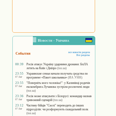
Новости - Украина
все новости раздела
События
Все разделы
00:39
Росія атакує Україну ударними дронами: БпЛА
летять на Київ і Дніпро
(tsn.ua)
23:55
Украинские семьи начали получать средства по
07 Авг
программе «Пакет школьника»
(ИА УНН)
23:55
"Поверніть мого чоловіка!": у Калинівці родичів
07 Авг
екскомбрига Лучанова зустріли розлючені люди
(tsn.ua)
23:36
Росія може атакувати з Білорусі: командир назвав
07 Авг
тривожний сценарій
(tsn.ua)
23:12
Частину бійців "Скелі" переводять до інших
07 Авг
підрозділів: чи розформують скандальний полк
(tsn.ua)