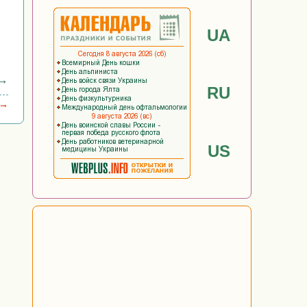
UA
 →
RU
 →
US