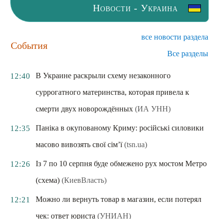
Новости - Украина
все новости раздела
События
Все разделы
В Украине раскрыли схему незаконного
12:40
суррогатного материнства, которая привела к
смерти двух новорождённых
(ИА УНН)
Паніка в окупованому Криму: російські силовики
12:35
масово вивозять свої сім’ї
(tsn.ua)
Із 7 по 10 серпня буде обмежено рух мостом Метро
12:26
(схема)
(КиевВласть)
Можно ли вернуть товар в магазин, если потерял
12:21
чек: ответ юриста
(УНИАН)