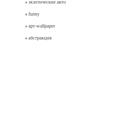
экзотические авто
funny
арт-wallpaper
абстракция