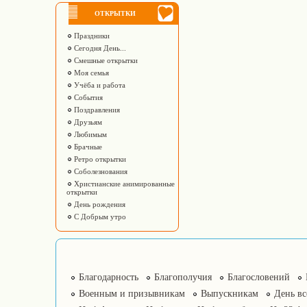
ОТКРЫТКИ
Праздники
Сегодня День...
Смешные открытки
Моя семья
Учёба и работа
События
Поздравления
Друзьям
Любимым
Брачные
Ретро открытки
Соболезнования
Христианские анимированные
открытки
День рождения
С Добрым утро
Благодарность
Благополучия
Благословений
Военным и призывникам
Выпускникам
День в