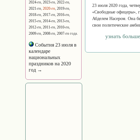
2024-го
,
2023-го
,
2022-го
,
23 июля 2020 года, четв
2021-го
,
2020-го
,
2019-го
,
«Свободные офицеры», г
2018-го
,
2017-го
,
2016-го
,
Абделем Насером. Она б
2015-го
,
2014-го
,
2013-го
,
свои политические амби
2012-го
,
2011-го
,
2010-го
,
2009-го
,
2008-го
,
2007-го
года.
узнать больш
События 23 июля в
календаре
национальных
праздников на 2020
год →