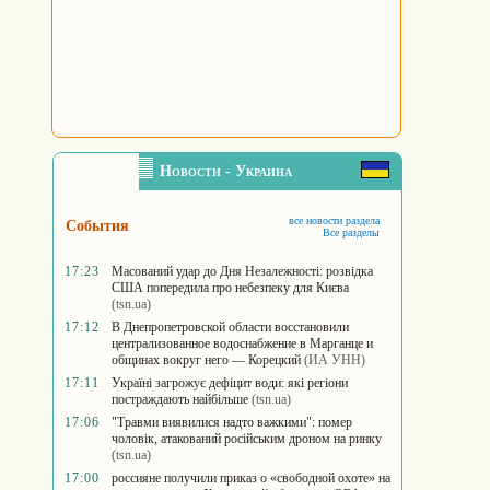
Новости - Украина
все новости раздела
События
Все разделы
17:23
Масований удар до Дня Незалежності: розвідка
США попередила про небезпеку для Києва
(tsn.ua)
17:12
В Днепропетровской области восстановили
централизованное водоснабжение в Марганце и
общинах вокруг него — Корецкий
(ИА УНН)
17:11
Україні загрожує дефіцит води: які регіони
постраждають найбільше
(tsn.ua)
17:06
"Травми виявилися надто важкими": помер
чоловік, атакований російським дроном на ринку
(tsn.ua)
17:00
россияне получили приказ о «свободной охоте» на