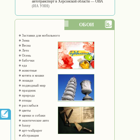
автотранспорт в Херсонской области — ОВА
(ИА УНН)
ОБОИ
Заставки для мобильного
Зима
Весна
Лето
Осень
бабочки
еда
животные
котята и кошки
лошади
подводный мир
праздник
природа
птицы
расслабься
цветы
щенки и собаки
экзотические авто
funny
арт-wallpaper
абстракция