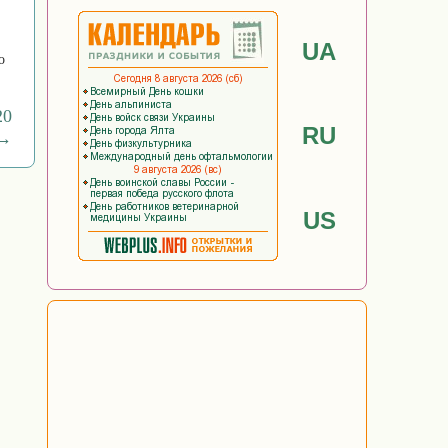
UA
о
20
RU
 →
US