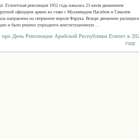
ерг. Египетская революция 1952 года началась 23 июля движением
руппой офицеров армии во главе с Мухаммадом Нагибом и Гамалем
ыла направлена на свержение короля Фарука. Вскоре движение расширил
ции и было решено упразднить конституционную ...
е про День Революции Арабской Республики Египет в 20
году