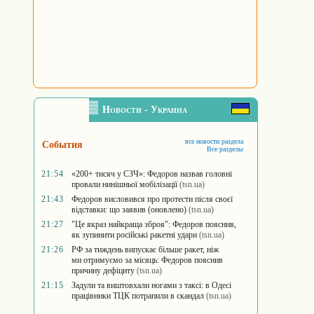
Новости - Украина
все новости раздела
События
Все разделы
21:54
«200+ тисяч у СЗЧ»: Федоров назвав головні
провали нинішньої мобілізації
(tsn.ua)
21:43
Федоров висловився про протести після своєї
відставки: що заявив (оновлено)
(tsn.ua)
21:27
"Це якраз найкраща зброя": Федоров пояснив,
як зупинити російські ракетні удари
(tsn.ua)
21:26
РФ за тиждень випускає більше ракет, ніж
ми отримуємо за місяць: Федоров пояснив
причину дефіциту
(tsn.ua)
21:15
Задули та виштовхали ногами з таксі: в Одесі
працівники ТЦК потрапили в скандал
(tsn.ua)