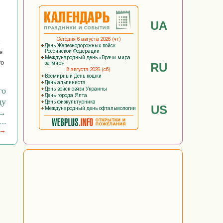
UA
я
то
RU
го
ду
US
→
 →