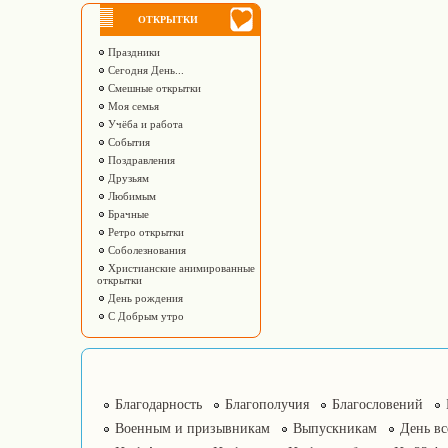
ОТКРЫТКИ
Праздники
Сегодня День...
Смешные открытки
Моя семья
Учёба и работа
События
Поздравления
Друзьям
Любимым
Брачные
Ретро открытки
Соболезнования
Христианские анимированные
открытки
День рождения
С Добрым утро
Благодарность
Благополучия
Благословений
Военным и призывникам
Выпускникам
День в