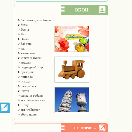
ОБОИ
Заставки для мобильного
Зима
Весна
Лето
Осень
бабочки
еда
животные
котята и кошки
лошади
подводный мир
праздник
природа
птицы
расслабься
цветы
щенки и собаки
экзотические авто
funny
арт-wallpaper
абстракция
ИЗ ИСТОРИИ ...