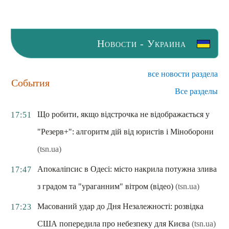
Новости - Украина
все новости раздела
События
Все разделы
Що робити, якщо відстрочка не відображається у
17:51
"Резерв+": алгоритм дій від юристів і Міноборони
(tsn.ua)
Апокаліпсис в Одесі: місто накрила потужна злива
17:47
з градом та "ураганним" вітром (відео)
(tsn.ua)
Масований удар до Дня Незалежності: розвідка
17:23
США попередила про небезпеку для Києва
(tsn.ua)