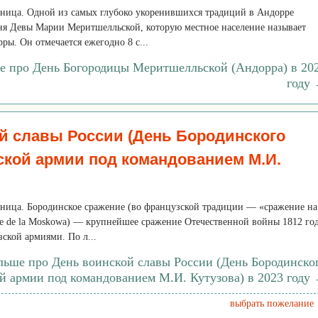
ятница. Одной из самых глубоко укоренившихся традиций в Андорре
дня Девы Марии Меритшелльской, которую местное население называет
ы. Он отмечается ежегодно 8 с...
ше про День Богородицы Меритшелльской (Андорра) в 20
году
й славы России (День Бородинского
ской армии под командованием М.И.
ятница. Бородинское сражение (во французской традиции — «сражение на
lle de la Moskowa) — крупнейшее сражение Отечественной войны 1812 го
ской армиями. По л...
льше про День воинской славы России (День Бородинско
й армии под командованием М.И. Кутузова) в 2023 году
выбрать пожелание