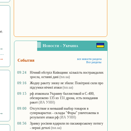
е.
Новости - Украина
 →
 →
все новости раздела
События
Все разделы
09:24
Нічний обстріл Київщини: кількість постраждалих
зросла, останні дані
(tsn.ua)
09:16
Жодну ракету знову не збили: Повітряні сили про
підсумки нічної атаки
(tsn.ua)
09:15
рф атаковала Украину баллистикой и С-400,
обезврежено 135 из 151 дрона, есть попадания
ракет
(ИА УНН)
09:00
Отсутствие и меньший выбор товаров в
 →
супермаркетах - склады "Форы" уничтожены в
результате атаки рф
(ИА УНН)
08:56
Зранку росіяни вдарили по пасажирському потягу
- перші деталі
(tsn.ua)