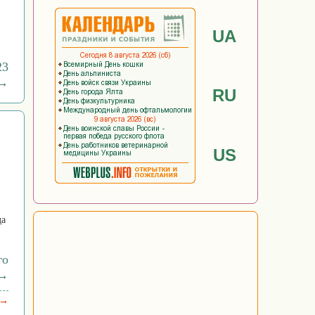
UA
23
 →
RU
US
да
го
 →
 →