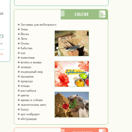
се
ОБОИ
Заставки для мобильного
Зима
Весна
23
Лето
 →
Осень
бабочки
еда
 →
животные
котята и кошки
лошади
подводный мир
праздник
природа
птицы
расслабься
цветы
щенки и собаки
экзотические авто
funny
арт-wallpaper
абстракция