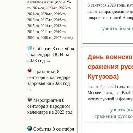
8 сентября в календаре
2025-
8 сентября 2023 года, п
го
,
2024-го
,
2023-го
,
2022-го
,
является празднование 
2021-го
,
2020-го
,
2019-го
,
покровительницей Андорр
2018-го
,
2017-го
,
2016-го
,
2015-го
,
2014-го
,
2013-го
,
узнать боль
2012-го
,
2011-го
,
2010-го
,
2009-го
,
2008-го
,
2007-го
года.
События 8 сентября
в календаре ООН на
День воинско
2023 год →
сражения рус
Праздники 8
Кутузова)
сентября в календаре
здоровья на 2023 год
8 сентября 2023 года, п
→
Москве-реке», фр. Batai
между русской и француз
Мероприятия 8
сентября в народном
узнать бо
календаре на 2023 год
сражения русско
→
События 8 сентября