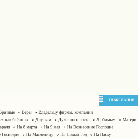
ПОЖЕЛАНИЯ
Брачные
Веры
Владельцу фирмы, компании
сех влюблённых
Друзьям
Духовного роста
Любимым
Матери
враля
На 8 марта
На 9 мая
На Вознесение Господне
 Господне
На Масленицу
На Новый Год
На Пасху