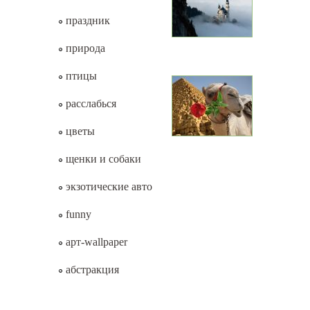
праздник
природа
птицы
расслабься
цветы
щенки и собаки
экзотические авто
funny
арт-wallpaper
абстракция