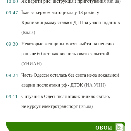
Як варити рис: інструкція з приготування
(tsn.ua)
10:00
Їхав за кермом мотоцикла у 13 років: у
09:47
Кропивницькому сталася ДТП за участі підлітків
(tsn.ua)
Некоторые женщины могут выйти на пенсию
09:30
раньше 60 лет: как воспользоваться льготой
(УНИАН)
Часть Одессы осталась без света из-за локальной
09:24
аварии после атаки рф - ДТЭК
(ИА УНН)
Ситуація в Одесі після атаки: зникло світло,
09:11
не курсує електротранспорт
(tsn.ua)
ОБОИ