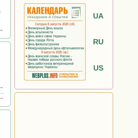
я
UA
 →
RU
US
 →
 →