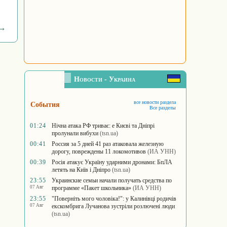
 →
Новости - Украина
все новости раздела
События
Все разделы
01:24
Нічна атака РФ триває: e Києві та Дніпрі
пролунали вибухи
(tsn.ua)
00:41
Россия за 5 дней 41 раз атаковала железную
дорогу, повреждены 11 локомотивов
(ИА УНН)
00:39
Росія атакує Україну ударними дронами: БпЛА
летять на Київ і Дніпро
(tsn.ua)
23:55
Украинские семьи начали получать средства по
07 Авг
программе «Пакет школьника»
(ИА УНН)
23:55
"Поверніть мого чоловіка!": у Калинівці родичів
07 Авг
екскомбрига Лучанова зустріли розлючені люди
(tsn.ua)