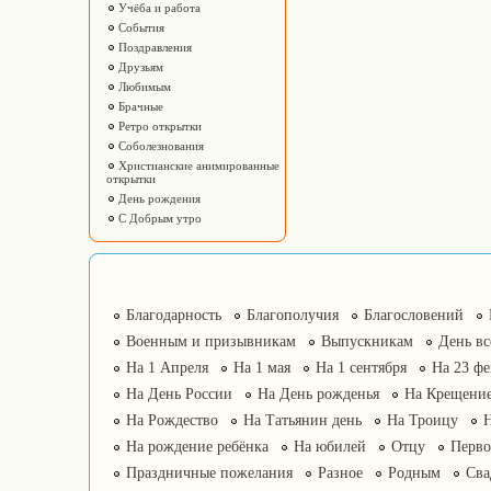
Учёба и работа
События
Поздравления
Друзьям
Любимым
Брачные
Ретро открытки
Соболезнования
Христианские анимированные
открытки
День рождения
С Добрым утро
Благодарность
Благополучия
Благословений
Военным и призывникам
Выпускникам
День в
На 1 Апреля
На 1 мая
На 1 сентября
На 23 фе
На День России
На День рожденья
На Крещение
На Рождество
На Татьянин день
На Троицу
На рождение ребёнка
На юбилей
Отцу
Перво
Праздничные пожелания
Разное
Родным
Сва