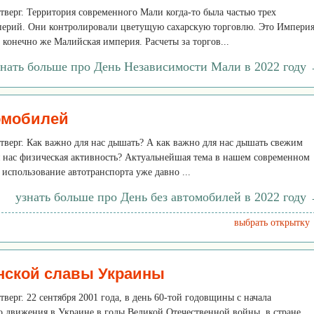
етверг. Территория современного Мали когда-то была частью трех
ерий. Они контролировали цветущую сахарскую торговлю. Это Импери
конечно же Малийская империя. Расчеты за торгов...
знать больше про День Независимости Мали в 2022 году
омобилей
четверг. Как важно для нас дышать? А как важно для нас дышать свежим
я нас физическая активность? Актуальнейшая тема в нашем современном
 использование автотранспорта уже давно ...
узнать больше про День без автомобилей в 2022 году
выбрать открытку
нской славы Украины
етверг. 22 сентября 2001 года, в день 60-той годовщины с начала
о движения в Украине в годы Великой Отечественной войны, в стране