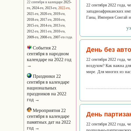
22 сентября в календаре
2025-
22 сентября 2022 года, ч
го
,
2024-го
,
2023-го
,
2022-го
,
западноафриканских имп
2021-го
,
2020-го
,
2019-го
,
Ганы, Империя Сонгай и 
2018-го
,
2017-го
,
2016-го
,
2015-го
,
2014-го
,
2013-го
,
у
2012-го
,
2011-го
,
2010-го
,
2009-го
,
2008-го
,
2007-го
года.
События 22
День без авт
сентября в народном
календаре на 2022 год
22 сентября 2022 года, 
→
воздухом? Как важна дл
мире. Для многих из нас
Праздники 22
сентября в календаре
национальных
праздников на 2022
год →
Мероприятия 22
День партиза
сентября в календаре
памятных дат на 2022
22 сентября 2022 года, ч
год →
подпольно-партизанског