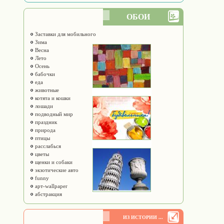
ОБОИ
Заставки для мобильного
Зима
Весна
Лето
Осень
бабочки
еда
животные
котята и кошки
лошади
подводный мир
праздник
природа
птицы
расслабься
цветы
щенки и собаки
экзотические авто
funny
арт-wallpaper
абстракция
ИЗ ИСТОРИИ ...