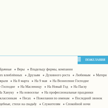
ПОЖЕЛАНИЯ
Брачные
Веры
Владельцу фирмы, компании
сех влюблённых
Друзьям
Духовного роста
Любимым
Матери
враля
На 8 марта
На 9 мая
На Вознесение Господне
 Господне
На Масленицу
На Новый Год
На Пасху
На Хануку
На новоселье
На профессиональные праздники
классникам
Песах
Пожелания по именам
Последний звонок
дебные, стихи на свадьбу
Служителям
Спокойной ночи