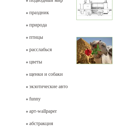
подводный мир
праздник
природа
птицы
расслабься
цветы
щенки и собаки
экзотические авто
funny
арт-wallpaper
абстракция