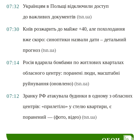
Українцям в Польщі відключили доступ
07:32
до важливих документів
(tsn.ua)
Київ розжарить до майже +40, але похолодання
07:30
вже скоро: синоптики назвали дати – детальний
прогноз
(tsn.ua)
Росія вдарила бомбами по житлових кварталах
07:14
обласного центру: поранені люди, масштабні
руйнування (оновлено)
(tsn.ua)
Зранку РФ атакувала будинки в одному з обласних
07:12
центрів: «прилетіло» у стелю квартири, є
поранений — (фото, відео)
(tsn.ua)