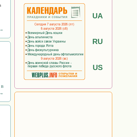
в
UA
 →
RU
US
 в
 →
и