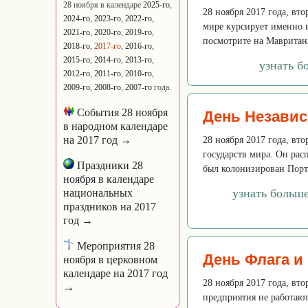
28 ноября в календаре
2025-го
,
28 ноября 2017 года, вт
2024-го
,
2023-го
,
2022-го
,
мире курсирует именно в
2021-го
,
2020-го
,
2019-го
,
посмотрите на Мавритани
2018-го
,
2017-го
,
2016-го
,
2015-го
,
2014-го
,
2013-го
,
узнать б
2012-го
,
2011-го
,
2010-го
,
2009-го
,
2008-го
,
2007-го
года.
События 28 ноября
День Независ
в народном календаре
на 2017 год →
28 ноября 2017 года, в
государств мира. Он рас
Праздники 28
был колонизирован Порту
ноября в календаре
узнать больш
национальных
праздников на 2017
год →
Мероприятия 28
День Флага и
ноября в церковном
календаре на 2017 год
28 ноября 2017 года, вт
→
предприятия не работают