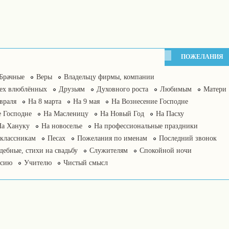
ПОЖЕЛАНИЯ
Брачные
Веры
Владельцу фирмы, компании
сех влюблённых
Друзьям
Духовного роста
Любимым
Матери
враля
На 8 марта
На 9 мая
На Вознесение Господне
 Господне
На Масленицу
На Новый Год
На Пасху
На Хануку
На новоселье
На профессиональные праздники
классникам
Песах
Пожелания по именам
Последний звонок
дебные, стихи на свадьбу
Служителям
Спокойной ночи
нсию
Учителю
Чистый смысл