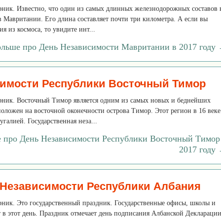
орник. Известно, что один из самых длинных железнодорожных составов 
 Мавритании. Его длина составляет почти три километра. А если вы
я из космоса, то увидите инт...
ольше про День Независимости Мавритании в 2017 году
имости Республики Восточный Тимор
торник. Восточный Тимор является одним из самых новых и беднейших
положен на восточной оконечности острова Тимор. Этот регион в 16 веке
галией. Государственная неза...
е про День Независимости Республики Восточный Тимор
2017 году
 Независимости Республики Албания
орник. Это государственный праздник. Государственные офисы, школы и
 в этот день. Праздник отмечает день подписания Албанской Деклараци