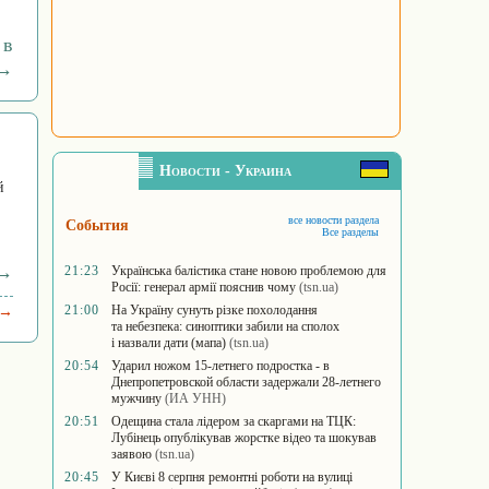
 в
 →
Новости - Украина
й
все новости раздела
События
Все разделы
 →
21:23
Українська балістика стане новою проблемою для
Росії: генерал армії пояснив чому
(tsn.ua)
21:00
На Україну сунуть різке похолодання
 →
та небезпека: синоптики забили на сполох
і назвали дати (мапа)
(tsn.ua)
20:54
Ударил ножом 15-летнего подростка - в
Днепропетровской области задержали 28-летнего
мужчину
(ИА УНН)
20:51
Одещина стала лідером за скаргами на ТЦК:
Лубінець опублікував жорстке відео та шокував
заявою
(tsn.ua)
20:45
У Києві 8 серпня ремонтні роботи на вулиці