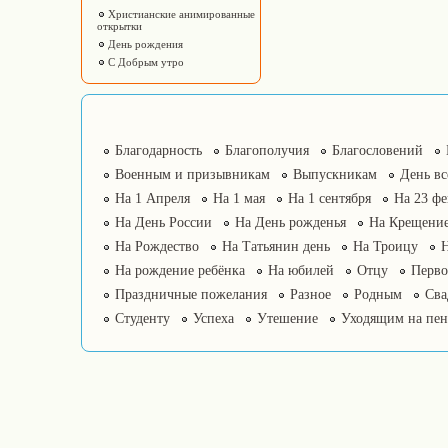
Христианские анимированные
открытки
День рождения
С Добрым утро
Благодарность
Благополучия
Благословений
Военным и призывникам
Выпускникам
День в
На 1 Апреля
На 1 мая
На 1 сентября
На 23 фе
На День России
На День рожденья
На Крещение
На Рождество
На Татьянин день
На Троицу
На рождение ребёнка
На юбилей
Отцу
Перво
Праздничные пожелания
Разное
Родным
Сва
Студенту
Успеха
Утешение
Уходящим на пе