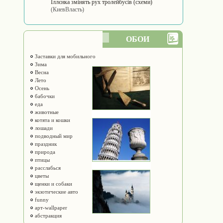
Іллєнка змінять рух тролейбусів (схеми)
(КиевВласть)
ОБОИ
Заставки для мобильного
Зима
Весна
Лето
Осень
бабочки
еда
животные
котята и кошки
лошади
подводный мир
праздник
природа
птицы
расслабься
цветы
щенки и собаки
экзотические авто
funny
арт-wallpaper
абстракция