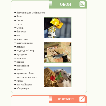
ОБОИ
Заставки для мобильного
Зима
Весна
Лето
Осень
бабочки
еда
животные
котята и кошки
лошади
подводный мир
праздник
природа
птицы
расслабься
цветы
щенки и собаки
экзотические авто
funny
арт-wallpaper
абстракция
ИЗ ИСТОРИИ ...