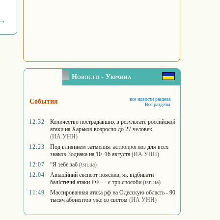
 →
Новости - Украина
все новости раздела
События
Все разделы
12:32
Количество пострадавших в результате российской
атаки на Харьков возросло до 27 человек
(ИА УНН)
12:23
Под влиянием затмения: астропрогноз для всех
знаков Зодиака на 10–16 августа
(ИА УНН)
12:07
“Я тебе заб
(tsn.ua)
12:04
Авіаційний експерт пояснив, як відбивати
балістичні атаки РФ — є три способи
(tsn.ua)
11:49
Массированная атака рф на Одесскую область - 90
тысяч абонентов уже со светом
(ИА УНН)