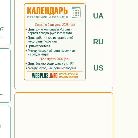
UA
07
 →
RU
US
 →
1