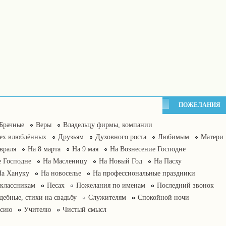
ПОЖЕЛАНИЯ
Брачные
Веры
Владельцу фирмы, компании
сех влюблённых
Друзьям
Духовного роста
Любимым
Матери
враля
На 8 марта
На 9 мая
На Вознесение Господне
 Господне
На Масленицу
На Новый Год
На Пасху
На Хануку
На новоселье
На профессиональные праздники
классникам
Песах
Пожелания по именам
Последний звонок
дебные, стихи на свадьбу
Служителям
Спокойной ночи
нсию
Учителю
Чистый смысл