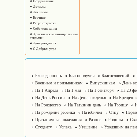
Поздравления
Друзьям
Любимым
Брачные
Ретро открытки
Соболезнования
Христианские анимированные
открытки
День рождения
С Добрым утро
Благодарность
Благополучия
Благословений
Военным и призывникам
Выпускникам
День в
На 1 Апреля
На 1 мая
На 1 сентября
На 23 фе
На День России
На День рожденья
На Крещение
На Рождество
На Татьянин день
На Троицу
На рождение ребёнка
На юбилей
Отцу
Перво
Праздничные пожелания
Разное
Родным
Сва
Студенту
Успеха
Утешение
Уходящим на пе