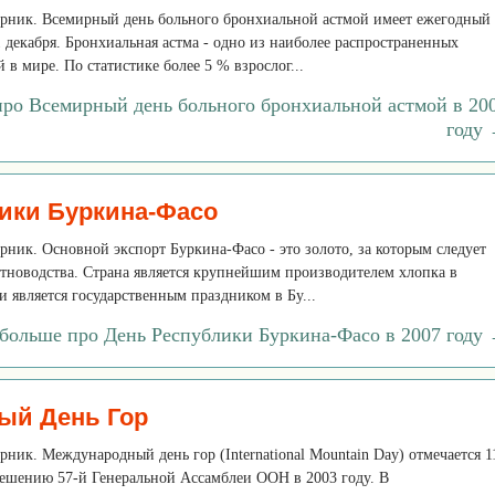
торник. Всемирный день больного бронхиальной астмой имеет ежегодный
1 декабря. Бронхиальная астма - одно из наиболее распространенных
 в мире. По статистике более 5 % взрослог...
про Всемирный день больного бронхиальной астмой в 20
году
ики Буркина-Фасо
торник. Основной экспорт Буркина-Фасо - это золото, за которым следует
тноводства. Страна является крупнейшим производителем хлопка в
 является государственным праздником в Бу...
 больше про День Республики Буркина-Фасо в 2007 году
ый День Гор
орник. Международный день гор (International Mountain Day) отмечается 1
решению 57-й Генеральной Ассамблеи ООН в 2003 году. В