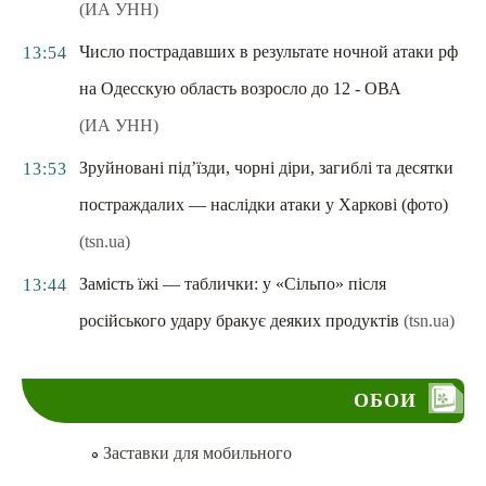
(ИА УНН)
Число пострадавших в результате ночной атаки рф
13:54
на Одесскую область возросло до 12 - ОВА
(ИА УНН)
Зруйновані під’їзди, чорні діри, загиблі та десятки
13:53
постраждалих — наслідки атаки у Харкові (фото)
(tsn.ua)
Замість їжі — таблички: у «Сільпо» після
13:44
російського удару бракує деяких продуктів
(tsn.ua)
ОБОИ
Заставки для мобильного