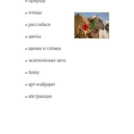
природа
птицы
расслабься
цветы
щенки и собаки
экзотические авто
funny
арт-wallpaper
абстракция