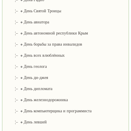
¦–
День Святой Троицы
¦–
День авиатора
¦–
День автономной республики Крым
¦–
День борьбы за права инвалидов
¦–
День всех влюблённых
¦–
День геолога
¦–
День ди-джея
¦–
День дипломата
¦–
День железнодорожника
¦–
День компьютерщика и программиста
¦–
День левшей