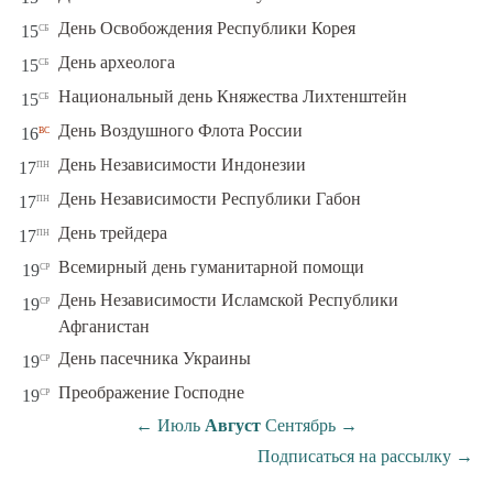
сб
День Освобождения Республики Корея
15
сб
День археолога
15
сб
Национальный день Княжества Лихтенштейн
15
вс
День Воздушного Флота России
16
пн
День Независимости Индонезии
17
пн
День Независимости Республики Габон
17
пн
День трейдера
17
ср
Всемирный день гуманитарной помощи
19
День Независимости Исламской Республики
ср
19
Афганистан
ср
День пасечника Украины
19
ср
Преображение Господне
19
←
Июль
Август
Сентябрь
→
Подписаться на рассылку
→