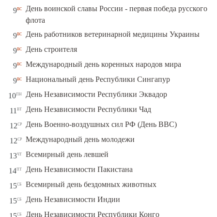
День воинской славы России - первая победа русского
вс
9
флота
вс
День работников ветеринарной медицины Украины
9
вс
День строителя
9
вс
Международный день коренных народов мира
9
вс
Национальный день Республики Сингапур
9
пн
День Независимости Республики Эквадор
10
вт
День Независимости Республики Чад
11
ср
День Военно-воздушных сил РФ (День ВВС)
12
ср
Международный день молодежи
12
чт
Всемирный день левшей
13
пт
День Независимости Пакистана
14
сб
Всемирный день бездомных животных
15
сб
День Независимости Индии
15
сб
День Независимости Республики Конго
15