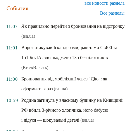
все новости раздела
События
Все разделы
Як правильно перейти з бронювання на відстрочку
11:07
(tsn.ua)
Ворог атакував Іскандерами, ракетами С-400 та
11:01
151 БпЛА: знешкоджено 135 безпілотників
(КиевВласть)
Бронювання від мобілізації через "Дію": як
11:00
оформити зараз
(tsn.ua)
Родина загинула у власному будинку на Київщині:
10:59
РФ вбила 3-річного хлопчика, його бабусю
і дідуся — шокувальні деталі
(tsn.ua)