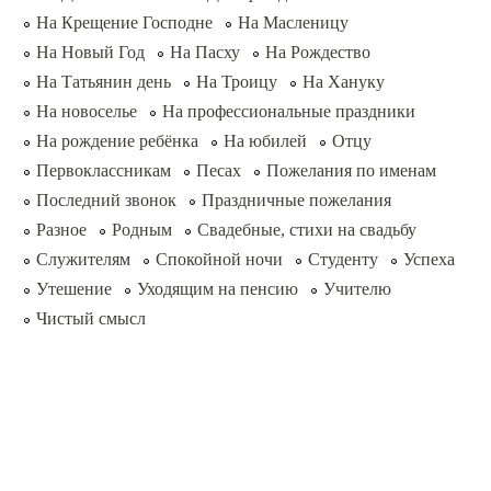
На Крещение Господне
На Масленицу
На Новый Год
На Пасху
На Рождество
На Татьянин день
На Троицу
На Хануку
На новоселье
На профессиональные праздники
На рождение ребёнка
На юбилей
Отцу
Первоклассникам
Песах
Пожелания по именам
Последний звонок
Праздничные пожелания
Разное
Родным
Свадебные, стихи на свадьбу
Служителям
Спокойной ночи
Студенту
Успеха
Утешение
Уходящим на пенсию
Учителю
Чистый смысл