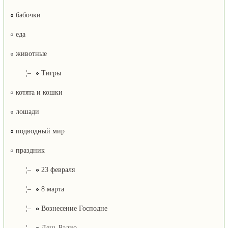
бабочки
еда
животные
¦–
Тигры
котята и кошки
лошади
подводный мир
праздник
¦–
23 февраля
¦–
8 марта
¦–
Вознесение Господне
¦–
День Радио