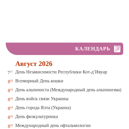
КАЛЕНДАРЬ
Август 2026
пт
День Независимости Республики Кот-д’Ивуар
7
сб
Всемирный День кошки
8
сб
День альпиниста (Международный день альпинизма)
8
сб
День войск связи Украины
8
сб
День города Ялта (Украина)
8
сб
День физкультурника
8
сб
Международный день офтальмологии
8