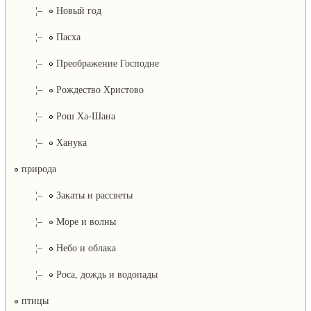
¦–
Новый год
¦–
Пасха
¦–
Преображение Господне
¦–
Рождество Христово
¦–
Рош Ха-Шана
¦–
Ханука
природа
¦–
Закаты и рассветы
¦–
Море и волны
¦–
Небо и облака
¦–
Роса, дождь и водопады
птицы