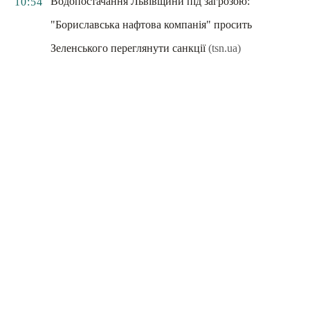
Водопостачання Львівщини під загрозою:
10:54
"Бориславська нафтова компанія" просить
Зеленського переглянути санкції
(tsn.ua)