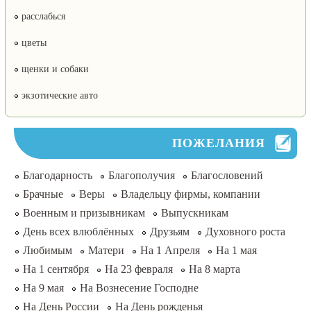
расслабься
цветы
щенки и собаки
экзотические авто
ПОЖЕЛАНИЯ
Благодарность
Благополучия
Благословений
Брачные
Веры
Владельцу фирмы, компании
Военным и призывникам
Выпускникам
День всех влюблённых
Друзьям
Духовного роста
Любимым
Матери
На 1 Апреля
На 1 мая
На 1 сентября
На 23 февраля
На 8 марта
На 9 мая
На Вознесение Господне
На День России
На День рожденья