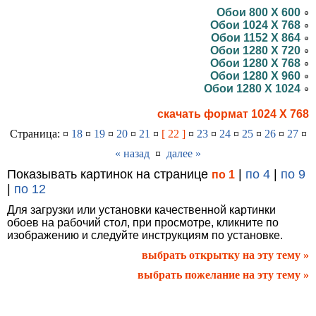
Обои 800 X 600
Обои 1024 X 768
Обои 1152 X 864
Обои 1280 X 720
Обои 1280 X 768
Обои 1280 X 960
Обои 1280 X 1024
скачать формат 1024 X 768
Страница: ¤
18
¤
19
¤
20
¤
21
¤
[ 22 ]
¤
23
¤
24
¤
25
¤
26
¤
27
¤
« назад
¤
далее »
Показывать картинок на странице
|
по 4
|
по 9
по 1
|
по 12
Для загрузки или установки качественной картинки
обоев на рабочий стол, при просмотре, кликните по
изображению и следуйте инструкциям по установке.
выбрать открытку на эту тему »
выбрать пожелание на эту тему »