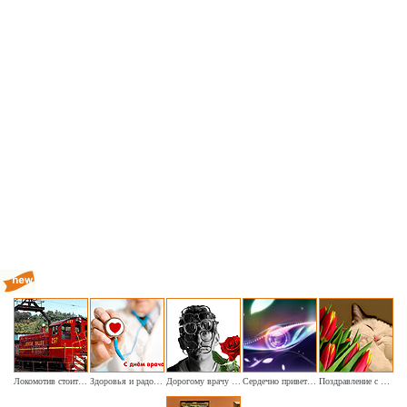
Локомотив стоит на запасном пути
Здоровья и радости врачам
Дорогому врачу наших глаз хочу пожелать я здоровья
Сердечно приветствуем и поздравляем офтальмологов
Поздравление с Днём кошек