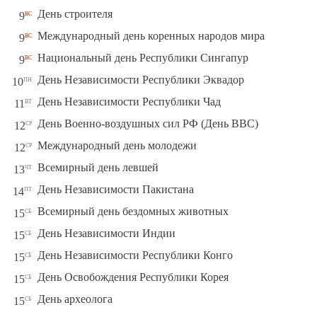
вс
День строителя
9
вс
Международный день коренных народов мира
9
вс
Национальный день Республики Сингапур
9
пн
День Независимости Республики Эквадор
10
вт
День Независимости Республики Чад
11
ср
День Военно-воздушных сил РФ (День ВВС)
12
ср
Международный день молодежи
12
чт
Всемирный день левшей
13
пт
День Независимости Пакистана
14
сб
Всемирный день бездомных животных
15
сб
День Независимости Индии
15
сб
День Независимости Республики Конго
15
сб
День Освобождения Республики Корея
15
сб
День археолога
15