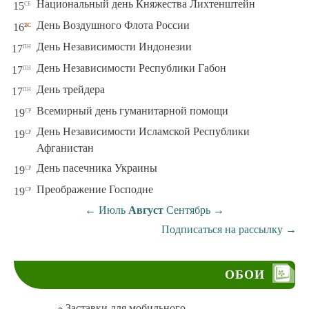
сб
Национальный день Княжества Лихтенштейн
15
вс
День Воздушного Флота России
16
пн
День Независимости Индонезии
17
пн
День Независимости Республики Габон
17
пн
День трейдера
17
ср
Всемирный день гуманитарной помощи
19
День Независимости Исламской Республики
ср
19
Афганистан
ср
День пасечника Украины
19
ср
Преображение Господне
19
←
Июль
Август
Сентябрь
→
Подписаться на рассылку
→
ОБОИ
Заставки для мобильного