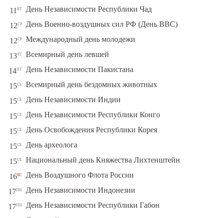
вт
День Независимости Республики Чад
11
ср
День Военно-воздушных сил РФ (День ВВС)
12
ср
Международный день молодежи
12
чт
Всемирный день левшей
13
пт
День Независимости Пакистана
14
сб
Всемирный день бездомных животных
15
сб
День Независимости Индии
15
сб
День Независимости Республики Конго
15
сб
День Освобождения Республики Корея
15
сб
День археолога
15
сб
Национальный день Княжества Лихтенштейн
15
вс
День Воздушного Флота России
16
пн
День Независимости Индонезии
17
пн
День Независимости Республики Габон
17