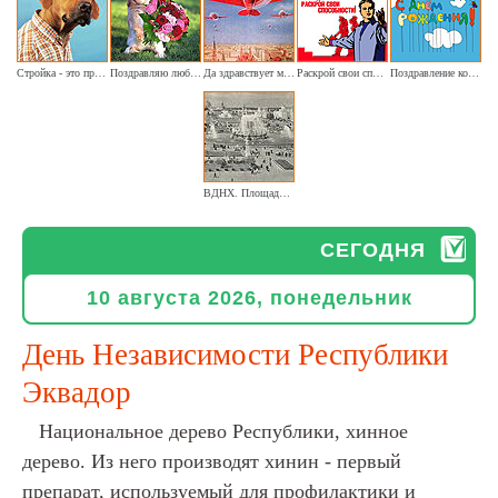
Стройка - это просто работа. Она интересна по-своему
Поздравляю любимого и самого доброго ветеринара
Да здравствует могучая авиация! (лётчикам. Ретро)
Раскрой свои способности
Поздравление ко Дню твоего рождения (анимированное)
ВДНХ. Площадь колхозов. (Москва 1954г. Большой фонтан)
СЕГОДНЯ
10 августа 2026, понедельник
День Независимости Республики
Эквадор
Национальное дерево Республики, хинное
дерево. Из него производят хинин - первый
препарат, используемый для профилактики и