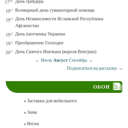
пн
День трейдера
17
ср
Всемирный день гуманитарной помощи
19
День Независимости Исламской Республики
ср
19
Афганистан
ср
День пасечника Украины
19
ср
Преображение Господне
19
чт
День Святого Иштвана (короля Венгрии)
20
←
Июль
Август
Сентябрь
→
Подписаться на рассылку
→
ОБОИ
Заставки для мобильного
Зима
Весна