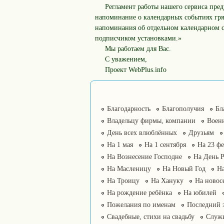
Регламент работы нашего сервиса пре
напоминание о календарных событиях гря
напоминания об отдельном календарном с
подписчиком установками.»
Мы работаем для Вас.
С уважением,
Проект WebPlus.info
Благодарность
Благополучия
Бл
Владельцу фирмы, компании
Воен
День всех влюблённых
Друзьям
На 1 мая
На 1 сентября
На 23 фе
На Вознесение Господне
На День 
На Масленицу
На Новый Год
На
На Троицу
На Хануку
На новос
На рождение ребёнка
На юбилей
Пожелания по именам
Последний 
Свадебные, стихи на свадьбу
Служ