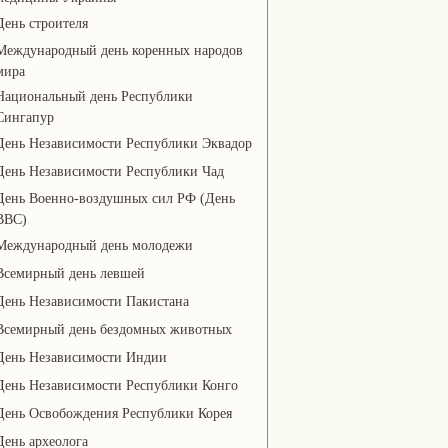
День строителя
Международный день коренных народов
мира
Национальный день Республики
Сингапур
День Независимости Республики Эквадор
День Независимости Республики Чад
День Военно-воздушных сил РФ (День
ВВС)
Международный день молодежи
Всемирный день левшей
День Независимости Пакистана
Всемирный день бездомных животных
День Независимости Индии
День Независимости Республики Конго
День Освобождения Республики Корея
День археолога