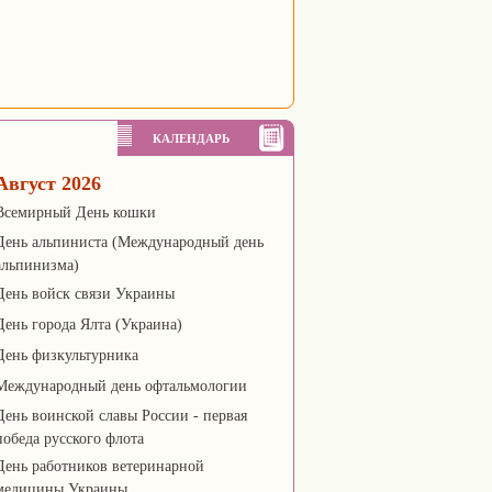
КАЛЕНДАРЬ
Август 2026
Всемирный День кошки
День альпиниста (Международный день
альпинизма)
День войск связи Украины
День города Ялта (Украина)
День физкультурника
Международный день офтальмологии
День воинской славы России - первая
победа русского флота
День работников ветеринарной
медицины Украины