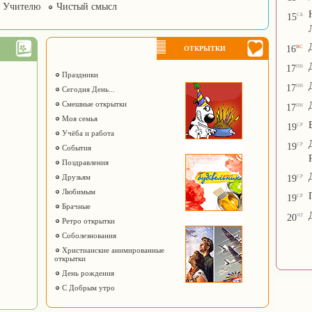
Учителю
Чистый смысл
сб
15
вс
16
ОТКРЫТКИ
пн
17
Праздники
пн
17
Сегодня День...
Смешные открытки
пн
17
Моя семья
ср
19
Учёба и работа
ср
19
События
Поздравления
ср
Друзьям
19
Любимым
ср
19
Брачные
чт
20
Ретро открытки
Соболезнования
Христианские анимированные
открытки
День рождения
С Добрым утро