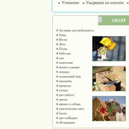
Утешение
Уходящим на пенсию
ОБОИ
Заставки для мобильного
Зима
Весна
Лето
Осень
бабочки
еда
животные
котята и кошки
лошади
подводный мир
праздник
природа
птицы
расслабься
цветы
щенки и собаки
экзотические авто
funny
арт-wallpaper
абстракция