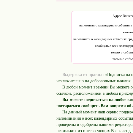
Адрес Вашего
напомнить о календарном событии в
напомн
напоминать о календарных событиях гря
сообщать о всех календа
только о событ
только о собы
Выдержка из правил:
«Подписка на 
исключительно на добровольных началах.
В любой момент времени Вы можете от
ссылкой, расположенной в любом приход
Вы можете подписаться на любое к
постараемся сообщить Вам вовремя об
На данный момент наш сервис поддер
напоминания о всех календарных события
проверены и одобрены нашими редактора
нескольких из интересующих Вас календа