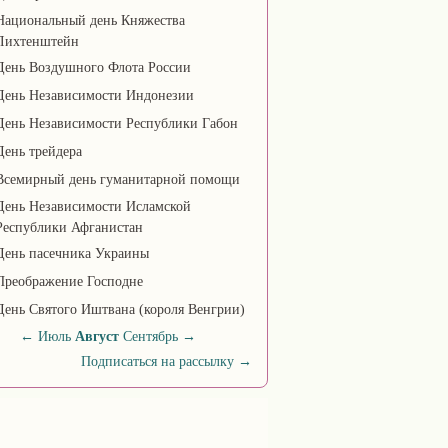
Национальный день Княжества
Лихтенштейн
День Воздушного Флота России
День Независимости Индонезии
День Независимости Республики Габон
День трейдера
Всемирный день гуманитарной помощи
День Независимости Исламской
Республики Афганистан
День пасечника Украины
Преображение Господне
День Святого Иштвана (короля Венгрии)
←
Июль
Август
Сентябрь
→
Подписаться на рассылку
→