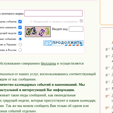
 почтового ящика
 день события
С «Выдержкой из правил» ознакомлен
ить накануне
Введите код:
дущей недели
рных событиях
иях в Украине
сб
8
тиях в России
сб
8
обслуживание совершенно
бесплатна
и осуществляется
сб
8
казаться от наших услуг, воспользовавшись соответствующей
сб
8
ящем от нас сообщении.
сб
8
оличество календарных событий и напоминаний. Мы
сб
8
 актуальной и интересующей Вас информации.
живает такие виды сообщений, как еженедельные
вс
9
х грядущей недели, которые присутствуют в нашем календаре,
ми. Так же мы можем сообщить Вам только об одном или
вс
9
рных событий отдельно.