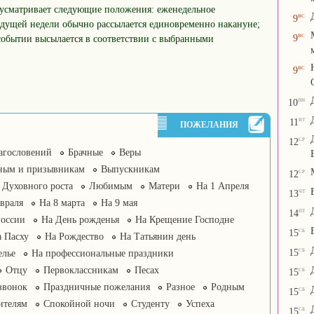
дусматривает следующие положения: еженедельное
вс
9
дущей недели обычно рассылается единовременно накануне;
вс
9
обытии высылается в соответствии с выбранными
вс
9
пн
10
вт
11
ПОЖЕЛАНИЯ
ср
12
агословений
Брачные
Веры
ным и призывникам
Выпускникам
ср
12
Духовного роста
Любимым
Матери
На 1 Апреля
чт
13
враля
На 8 марта
На 9 мая
пт
14
России
На День рожденья
На Крещение Господне
сб
15
 Пасху
На Рождество
На Татьянин день
сб
15
елье
На профессиональные праздники
Отцу
Первоклассникам
Песах
сб
15
звонок
Праздничные пожелания
Разное
Родным
сб
15
ителям
Спокойной ночи
Студенту
Успеха
сб
15