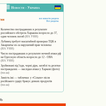
Новости - Украина
все новости раздела
тия
Все разделы
Количество пострадавших в результате
российского обстрела Харькова возросло до 37,
один человек погиб
(ИА УНН)
Лубинец требует масштабной проверки ТЦК в
Закарпатье из-за нарушений прав человека
(ИА УНН)
Число пострадавших в результате ночной атаки рф
на Одесскую область возросло до 12 - ОВА
(ИА УНН)
Зруйновані під’їзди, чорні діри, загиблі та десятки
постраждалих — наслідки атаки у Харкові (фото)
(tsn.ua)
Замість їжі — таблички: у «Сільпо» після
російського удару бракує деяких продуктів
(tsn.ua)
ЗЬ